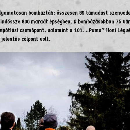
olyamatosan bombázták: összesen 85 támadást szenvede
mindössze 800 maradt épségben. A bombázásokban 75 vár
tánpótlási csomópont, valamint a 101. „Puma” Honi Légv
jelentős célpont volt.