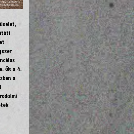
űvelet,
átóti
et
yszer
ncélos
e. Ők a 4.
özben a
l
irodalmi
etek