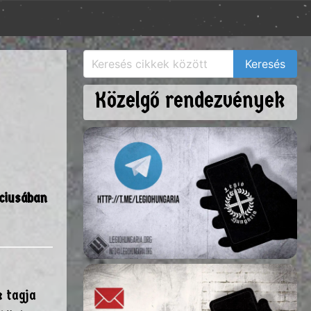
Közelgő rendezvények
ciusában
k tagja