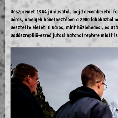
Veszprémet 1944 júniusától, majd decemberétől f
város, amelyek következtében a 2900 lakóházból 
vesztette életét. A város, mint közlekedési, és u
vadászrepülő-ezred jutasi katonai reptere miatt is 