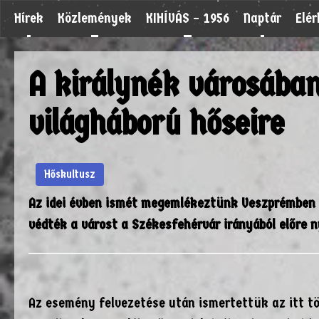
Hírek
Közlemények
KIHÍVÁS – 1956
Naptár
Elé
A királynék városában
világháború hőseire
Hőskultusz
Az idei évben ismét megemlékeztünk Veszprémben 
védték a várost a Székesfehérvár irányából előre 
Az esemény felvezetése után ismertettük az itt tö