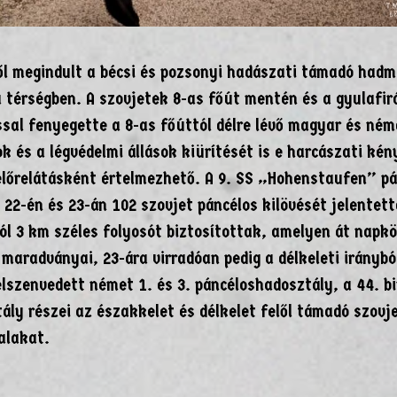
ől megindult a bécsi és pozsonyi hadászati támadó hadm
 térségben. A szovjetek 8-as főút mentén és a gyulafir
sal fenyegette a 8-as főúttól délre lévő magyar és ném
k és a légvédelmi állások kiürítését is e harcászati kén
lőrelátásként értelmezhető. A 9. SS „Hohenstaufen” pá
22-én és 23-án 102 szovjet páncélos kilövését jelentett
ól 3 km széles folyosót biztosítottak, amelyen át napk
maradványai, 23-ára virradóan pedig a délkeleti iránybó
elszenvedett német 1. és 3. páncéloshadosztály, a 44. b
ly részei az északkelet és délkelet felől támadó szovj
alakat.