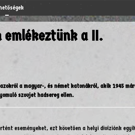
rhetőségek
 emlékeztünk a II.
azokról a magyar-, és német katonákról, akik 1945 már
nyomuló szovjet hadsereg ellen.
rtént eseményeket, ezt követően a helyi divíziónk egyi