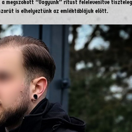
 a megszokott “Vagyunk” rítust felelevenítve tisztele
szorút is elhelyeztünk az emléktáblájuk előtt.