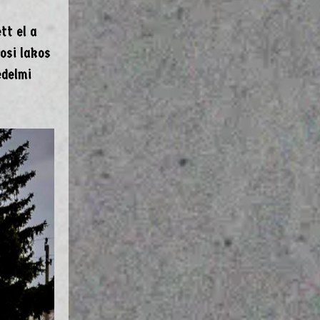
tt el a
osi lakos
édelmi