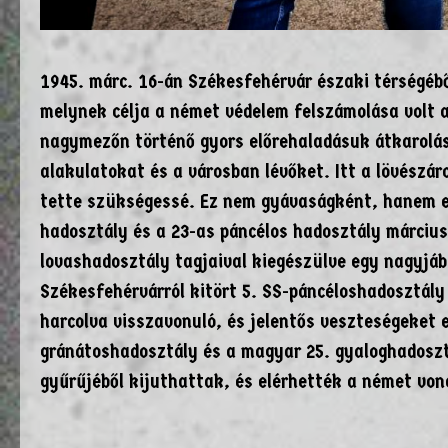
1945. márc. 16-án Székesfehérvár északi térségéb
melynek célja a német védelem felszámolása volt a
nagymezőn történő gyors előrehaladásuk átkarolás
alakulatokat és a városban lévőket. Itt a lövészáro
tette szükségessé. Ez nem gyávaságként, hanem e
hadosztály és a 23-as páncélos hadosztály március 
lovashadosztály tagjaival kiegészülve egy nagyjáb
Székesfehérvárról kitört 5. SS-páncéloshadosztály 
harcolva visszavonuló, és jelentős veszteségeket 
gránátoshadosztály és a magyar 25. gyaloghadosztá
gyűrűjéből kijuthattak, és elérhették a német von