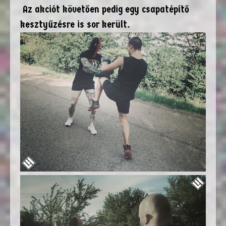
Az akciót követően pedig egy csapatépítő
kesztyűzésre is sor került.