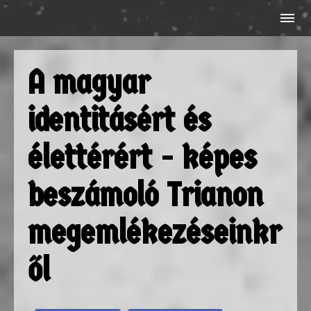
A magyar
identitásért és
élettérért - képes
beszámoló Trianon
megemlékezéseinkr
ől