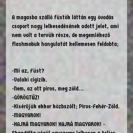
A magasba szálló füstök láttán egy óvodás
csoport nagy lelkesedésének adott jelet, ami
nem volt a tervük része, de megemlékező
flashmobuk hangulatát kellemesen feldobta;
-Mi az, Füst?
-Valaki cigizik.
-Nem, az ott piros, meg zöld...
-GÖRÖGTŰZ!
-Kísérőjük ekkor közbszólt; Piros-Fehér-Zöld.
-MAGYAROK!
-HAJRÁ MAGYAROK! HAJRÁ MAGYAROK! -