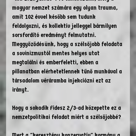
magyar nemzet számára egy olyan trauma,
amit 102 évvel később sem tudunk
feldolgozni, és kollektív jelleggel bármilyen
sorsfordító eredményt felmutatni.
Meggyőződésünk, hogy a szélsőjobb feladata
a sovinizmustól mentes helyes utat
megtalálni és emberfeletti, ebben a
pillanatban elérhetetlennek tűnő munkával a
társadalom véráramba injekciózni ezt az
irányt.
Hogy a sokadik Fidesz 2/3-ad közepette ez a
nemzetpolitikai feladat miért a szélsőjobbé?
Mert a "keresztény konzervatív" kormány a