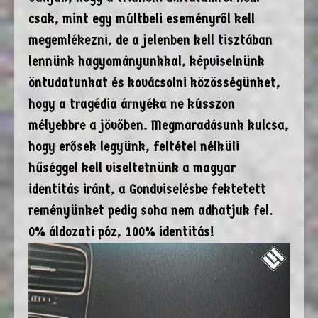
csak, mint egy múltbeli eseményről kell
megemlékezni, de a jelenben kell tisztában
lennünk hagyományunkkal, képviselnünk
öntudatunkat és kovácsolni közösségünket,
hogy a tragédia árnyéka ne kússzon
mélyebbre a jövőben. Megmaradásunk kulcsa,
hogy erősek legyünk, feltétel nélküli
hűséggel kell viseltetnünk a magyar
identitás iránt, a Gondviselésbe fektetett
reményünket pedig soha nem adhatjuk fel.
0% áldozati póz, 100% identitás!