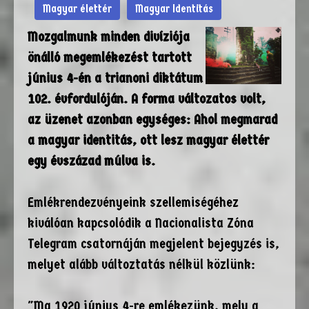
Magyar élettér
Magyar Identitás
Mozgalmunk minden divíziója
önálló megemlékezést tartott
június 4-én a trianoni diktátum
102. évfordulóján. A forma változatos volt,
az üzenet azonban egységes: Ahol megmarad
a magyar identitás, ott lesz magyar élettér
egy évszázad múlva is.
Emlékrendezvényeink szellemiségéhez
kiválóan kapcsolódik a Nacionalista Zóna
Telegram csatornáján megjelent bejegyzés is,
melyet alább változtatás nélkül közlünk:
"Ma 1920 június 4-re emlékezünk, mely a