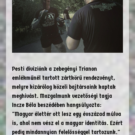
Pesti divíziónk a zebegényi Trianon
emlékműnél tartott zártkörű rendezvényt,
melyre kizárólag közeli bajtársaink kaptak
meghívást. Mozgalmunk vezetőségi tagja
Incze Béla beszédében hangsúlyozta:
"Magyar élettér ott lesz egy évszázad múlva
is, ahol nem vész el a magyar identitás. Ezért
pedig mindannyian felelősséggel tartozunk."