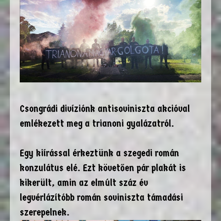
Csongrádi divíziónk antisoviniszta akcióval
emlékezett meg a trianoni gyalázatról.
Egy kiírással érkeztünk a szegedi román
konzulátus elé. Ezt követően pár plakát is
kikerült, amin az elmúlt száz év
legvérlázítóbb román soviniszta támadási
szerepelnek.