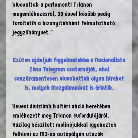
kivonultak a parlamenti Trianon
megemlékezésről, 30 évvel később pedig
töröltetik a bizonyítékként felmutatható
jegyzőkönyvet."
Ezúton ajánljuk figyelmetekbe a Nacionalista
Zóna Telegram csatornáját, ahol
cenzúramentesen olvashattok olyan híreket
is, melyek Mozgalmunkat is érintik.
Hevesi divíziónk kültéri akció keretében
emlékezett meg Trianon évfordulójáról.
Házilag készített molinójukkal igyekeztek
felhívni az M3-as autópályán utazók