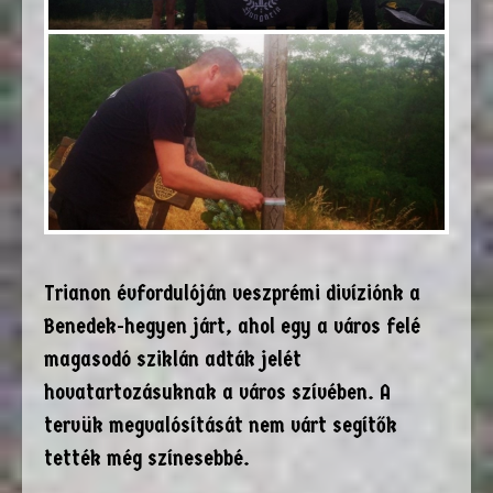
Trianon évfordulóján veszprémi divíziónk a
Benedek-hegyen járt, ahol egy a város felé
magasodó sziklán adták jelét
hovatartozásuknak a város szívében. A
tervük megvalósítását nem várt segítők
tették még színesebbé.