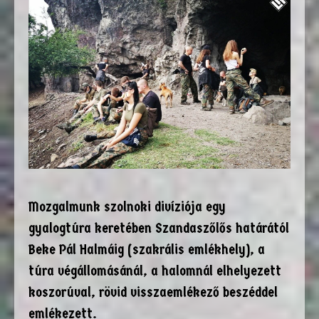
Mozgalmunk szolnoki divíziója egy
gyalogtúra keretében Szandaszőlős határától
Beke Pál Halmáig (szakrális emlékhely), a
túra végállomásánál, a halomnál elhelyezett
koszorúval, rövid visszaemlékező beszéddel
emlékezett.