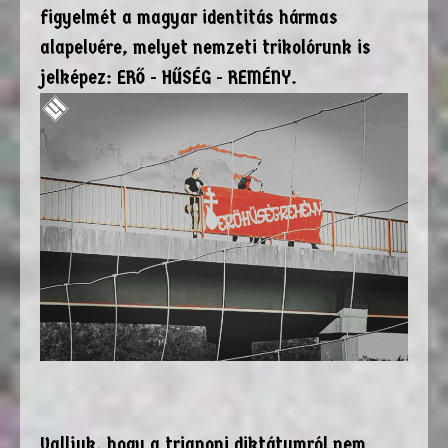
figyelmét a magyar identitás hármas
alapelvére, melyet nemzeti trikolórunk is
jelképez: ERŐ - HŰSÉG - REMÉNY.
Valljuk, hogy a trianoni diktátumról nem