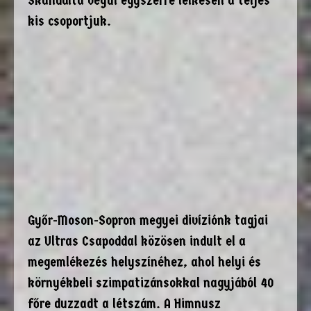
Skandálta végül egyszerre lelkesen a teljes
kis csoportjuk.
Győr-Moson-Sopron megyei divíziónk tagjai
az Ultras Csapoddal közösen indult el a
megemlékezés helyszínéhez, ahol helyi és
környékbeli szimpatizánsokkal nagyjából 40
főre duzzadt a létszám. A Himnusz