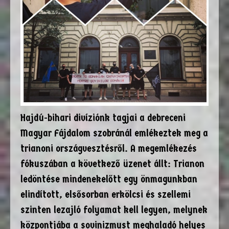
Hajdú-bihari divíziónk tagjai a debreceni
Magyar Fájdalom szobránál emlékeztek meg a
trianoni országvesztésről. A megemlékezés
fókuszában a következő üzenet állt: Trianon
ledöntése mindenekelőtt egy önmagunkban
elindított, elsősorban erkölcsi és szellemi
szinten lezajló folyamat kell legyen, melynek
központjába a sovinizmust meghaladó helyes