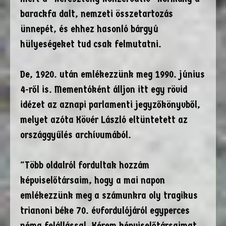
barackfa dalt, nemzeti összetartozás
ünnepét, és ehhez hasonló bárgyú
hülyeségeket tud csak felmutatni.
De, 1920. után emlékezzünk meg 1990. június
4-ről is. Mementóként álljon itt egy rövid
idézet az aznapi parlamenti jegyzőkönyvből,
melyet azóta Kövér László eltüntetett az
országgyűlés archívumából.
"Több oldalról fordultak hozzám
képviselőtársaim, hogy a mai napon
emlékezzünk meg a számunkra oly tragikus
trianoni béke 70. évfordulójáról egyperces
néma felállással. Kérem képviselőtársaimat,