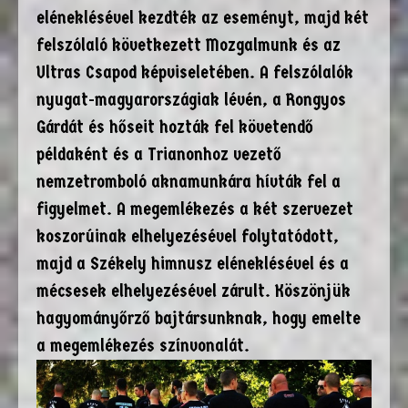
eléneklésével kezdték az eseményt, majd két
felszólaló következett Mozgalmunk és az
Ultras Csapod képviseletében. A felszólalók
nyugat-magyarországiak lévén, a Rongyos
Gárdát és hőseit hozták fel követendő
példaként és a Trianonhoz vezető
nemzetromboló aknamunkára hívták fel a
figyelmet. A megemlékezés a két szervezet
koszorúinak elhelyezésével folytatódott,
majd a Székely himnusz eléneklésével és a
mécsesek elhelyezésével zárult. Köszönjük
hagyományőrző bajtársunknak, hogy emelte
a megemlékezés színvonalát.