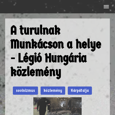
A turulnak
Munkácson a helye
- Légió Hungária
közlemény
sovinizmus
közlemény
Kárpátalja