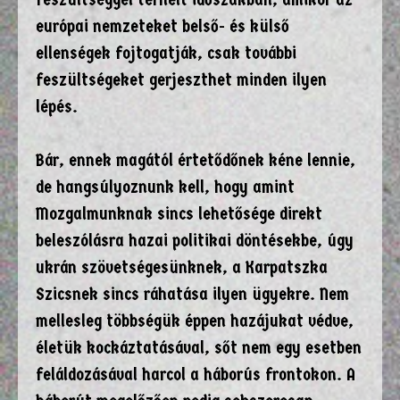
európai nemzeteket belső- és külső
ellenségek fojtogatják, csak további
feszültségeket gerjeszthet minden ilyen
lépés.
Bár, ennek magától értetődőnek kéne lennie,
de hangsúlyoznunk kell, hogy amint
Mozgalmunknak sincs lehetősége direkt
beleszólásra hazai politikai döntésekbe, úgy
ukrán szövetségesünknek, a Karpatszka
Szicsnek sincs ráhatása ilyen ügyekre. Nem
mellesleg többségük éppen hazájukat védve,
életük kockáztatásával, sőt nem egy esetben
feláldozásával harcol a háborús frontokon. A