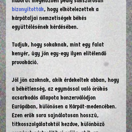
háborút megelőzően pedig sokszorosan
bizonyították
, hogy elkötelezettek a
kárpátaljai nemzetiségek békés
együttélésének kérdésében.
Tudjuk, hogy sokaknak, mint egy falat
kenyér, úgy jön egy-egy ilyen elítélendő
provokáció.
Jól jön azoknak, akik érdekeltek abban, hogy
a békétlenség, az egymással való örökös
acsarkodás állapota konzerválódjon
Európában, különösen a Kárpát-medencében.
Ezen erők sora sajnálatosan hosszú,
titkosszolgálatoktól kezdve, különböző