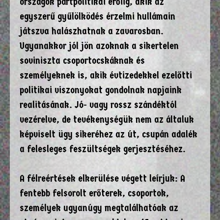
országok pártpolitikai erőiig, akik az
egyszerű gyűlölködés érzelmi hullámain
játszva halászhatnak a zavarosban.
Ugyanakkor jól jön azoknak a sikertelen
soviniszta csoportocskáknak és
személyeknek is, akik évtizedekkel ezelőtti
politikai viszonyokat gondolnak napjaink
realitásának. Jó- vagy rossz szándéktól
vezérelve, de tevékenységük nem az általuk
képviselt ügy sikeréhez az út, csupán adalék
a felesleges feszültségek gerjesztéséhez.
A félreértések elkerülése végett leírjuk: A
fentebb felsorolt erőterek, csoportok,
személyek ugyanúgy megtalálhatóak az