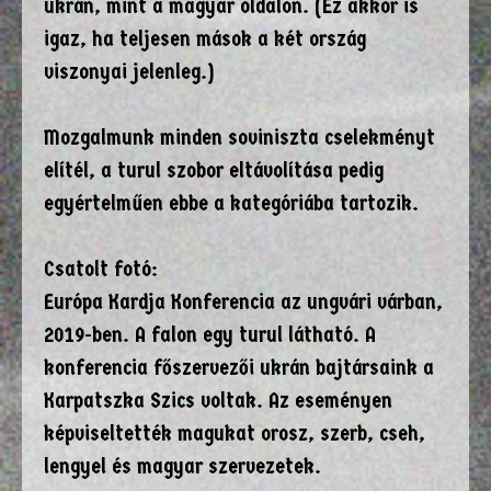
ukrán, mint a magyar oldalon. (Ez akkor is
igaz, ha teljesen mások a két ország
viszonyai jelenleg.)
Mozgalmunk minden soviniszta cselekményt
elítél, a turul szobor eltávolítása pedig
egyértelműen ebbe a kategóriába tartozik.
Csatolt fotó:
Európa Kardja Konferencia az ungvári várban,
2019-ben. A falon egy turul látható. A
konferencia főszervezői ukrán bajtársaink a
Karpatszka Szics voltak. Az eseményen
képviseltették magukat orosz, szerb, cseh,
lengyel és magyar szervezetek.