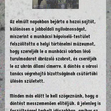
Az elmúlt napokban bejárta a hazai sajtót,
különösen a jobboldali nyilvánosságot,
miszerint a munkácsi képviselő-testület
felszólította a helyi történelmi múzeumot,
hogy szereljék le a munkácsi várban lévő
turulmadarat ábrázoló szobrot, és cseréljék
le az ukrán állami címerre. A döntés a városi
tanács végrehajtó bizottságának csütörtöki
ülésén született.
Minden más előtt le kell szögeznünk, hogy a
döntést messzemenően elítéljük. A jelenleg is
feszültséggel terhelt időszakban, amikor az