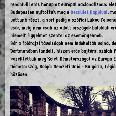
rendkívül erős hónap az európai nacionalizmus él
Budapesten nyitottuk meg a
Becsület Napjával
, ma
vettünk részt, a sort pedig a szófiai Lukov Felvo
esik, mely nem csak az adott országok baloldali er
kiemelt figyelmet szentel az eseményeknek.
Bár a földrajzi távolságok nem indokolták volna, 
Dortmundban landolt, hiszen erős bajtársi szálak 
közelítettük meg Kelet-Németországot az Európa E
Németország, Bolgár Nemzeti Unió – Bulgária, Légi
közösen.