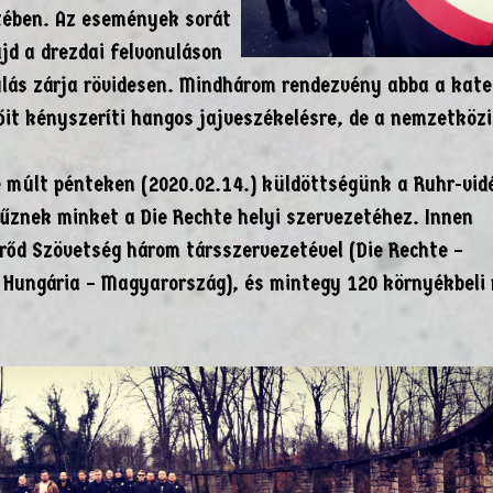
etében. Az események sorát
jd a drezdai felvonuláson
nulás zárja rövidesen. Mindhárom rendezvény abba a kate
őit kényszeríti hangos jajveszékelésre, de a nemzetközi
de múlt pénteken (2020.02.14.) küldöttségünk a Ruhr-vid
fűznek minket a Die Rechte helyi szervezetéhez. Innen
rőd Szövetség három társszervezetével (Die Rechte –
ó Hungária – Magyarország), és mintegy 120 környékbeli