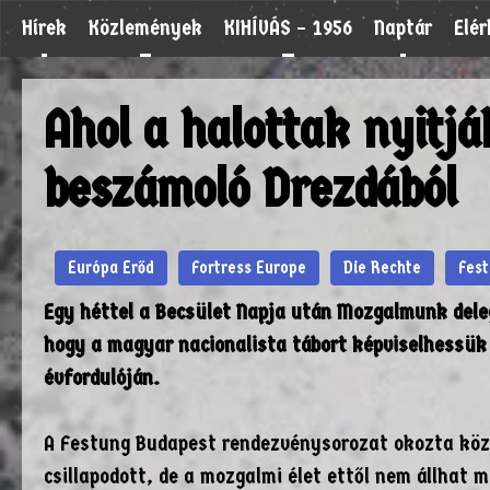
Hírek
Közlemények
KIHÍVÁS – 1956
Naptár
Elé
Ahol a halottak nyitjá
beszámoló Drezdából
Európa Erőd
Fortress Europe
Die Rechte
Fes
Egy héttel a Becsület Napja után Mozgalmunk dele
hogy a magyar nacionalista tábort képviselhessük
évfordulóján.
A Festung Budapest rendezvénysorozat okozta közé
csillapodott, de a mozgalmi élet ettől nem állhat 