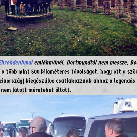
Ehrendenkmal
emlékműnél, Dortmundtól nem messze, Bo
 a több mint 500 kilométeres távolságot, hogy ott a szö
nciaország) kiegészülve csatlakozzunk ahhoz a legendás
 nem látott méreteket öltött.