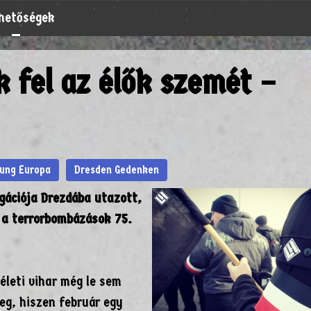
rhetőségek
k fel az élők szemét –
tung Europa
Dresden Gedenken
gációja Drezdába utazott,
 a terrorbombázások 75.
leti vihar még le sem
meg, hiszen február egy