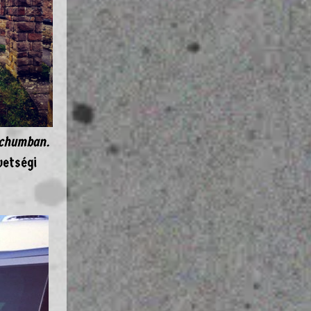
chumban.
vetségi