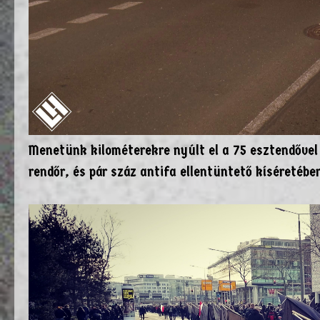
Menetünk kilométerekre nyúlt el a 75 esztendővel 
rendőr, és pár száz antifa ellentüntető kíséretébe