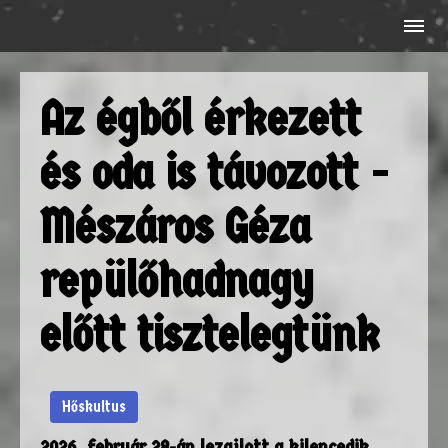
Az égből érkezett
és oda is távozott -
Mészáros Géza
repülőhadnagy
előtt tisztelegtünk
Hőskultus
2026. február 28-án lezajlott a kilencedik