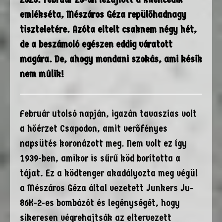
emlékséta, Mészáros Géza repülőhadnagy
tiszteletére. Azóta eltelt csaknem négy hét,
de a beszámoló egészen eddig váratott
magára. De, ahogy mondani szokás, ami késik
nem múlik!
Február utolsó napján, igazán tavaszias volt
a hőérzet Csapodon, amit verőfényes
napsütés koronázott meg. Nem volt ez így
1939-ben, amikor is sűrű köd borította a
tájat. Ez a ködtenger akadályozta meg végül
a Mészáros Géza által vezetett Junkers Ju-
86K-2-es bombázót és legénységét, hogy
sikeresen végrehajtsák az eltervezett