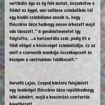
vertikális ága az ég felé mutat, összekötve a
földet az éggel, ami vallásos szimbolikán túl
egy kiváló szimbóluma annak is, hogy
Mészáros Géza hadnagy onnan érkezett majd
oda távozott.” A gondolatmenetet így
folytatta, „a horizontális szár, pedig itt a
földi világot a közösséget szimbolizálja. Ez az
amit a szervezők munkája összekapcsolt és
középen a centrumban találkozott.”
Horváth Lajos, Csapod kántora felajánlott
egy imádságot Mészáros Géza repülőhadnagy
lelki üdvéért, majd a koszorúzó szertartás
következett.