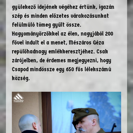
gyülekező idejének végéhez értünk, igazán
szép és minden előzetes várakozásunkat
felülmúló tömeg gyűlt össze.
Hagyományőrzőkkel az élen, nagyjából 200
fővel indult el a menet, Mészáros Géza
repülőhadnagy emlékkeresztjéhez. Csak
zárójelben, de érdemes megjegyezni, hogy
Csapod mindössze egy 650 fős lélekszámú
község.