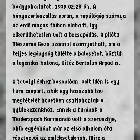
hadgyakorlatot, 1939.02.28-án. A
kényszerleszállás során, a repülőgép szárnya
az erdő magas fáiban elakadt, így
elkerülhetetlen volt a becsapódás. A pilóta
Mészáros Géza azonnal szörnyethalt, ám a
teljes legénység túlélte a balesetet, köztük
a legendás katona, Vitéz Bertalan Árpád is.
A tavalyi évhez hasonlóan, volt idén is egy
túra csoport, akik egy hosszabb táv
megtételét követően csatlakoztak a
gyülekezőnkhöz. Ennek a túrának a
Maderspach Kommandó volt a szervezője,
akik egyébként már az első alkalom óta
résztvevői az emléksétáknak. Mire a