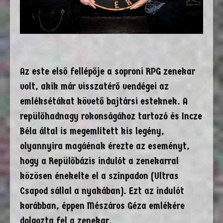
Az este első fellépője a soproni RPG zenekar
volt, akik már visszatérő vendégei az
emléksétákat követő bajtársi esteknek. A
repülőhadnagy rokonságához tartozó és Incze
Béla által is megemlített kis legény,
olyannyira magáénak érezte az eseményt,
hogy a Repülőbázis indulót a zenekarral
közösen énekelte el a színpadon (Ultras
Csapod sállal a nyakában). Ezt az indulót
korábban, éppen Mészáros Géza emlékére
dolgozta fel a zenekar.