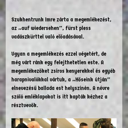
Szukhentrunk Imre zárta a megemlékezést,
az „auf wiedersehen”, fürst pless
vadászkürttel való előadásával.
Ugyan a megemlékezés ezzel végetért, de
még várt ránk egy felejthetetlen este. A
megemlékezőket zsíros kenyerekkel és egyéb
harapnivalókkal vártuk, a „Hőseink útján”
elnevezésű ballada est helyszínén. A névre
szóló emléklapokat is itt kapták kézhez a
résztvevők.