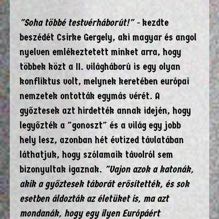
"Soha többé testvérháborút!" -
kezdte
beszédét Csirke Gergely, aki magyar és angol
nyelven emlékeztetett minket arra, hogy
többek közt a II. világháború is egy olyan
konfliktus volt, melynek keretében európai
nemzetek ontották egymás vérét. A
győztesek azt hirdették annak idején, hogy
legyőzték a "gonoszt" és a világ egy jobb
hely lesz, azonban hét évtized távlatában
láthatjuk, hogy szólamaik távolról sem
bizonyultak igaznak.
"Vajon azok a katonák,
akik a győztesek táborát erősítették, és sok
esetben áldozták az életüket is, ma azt
mondanák, hogy egy ilyen Európáért