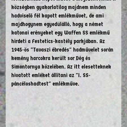
községben gyakorlatilag majdnem minden
hadviselő fél kapott emlékművet, de ami
majdhogynem egyedülálló, hogy a német
katonai erényeket egy Waffen SS emlékmű
hirdeti a Festetics-kastély parkjában. Az
1945-ös "Tavaszi ébredés" hadművelet során
kemény harcokra került sor Dég és
Simontornya közelében. Az itt elesetteknek
hivatott emléket állítani az "I. SS-
páncéloshadtest" emlékműve.