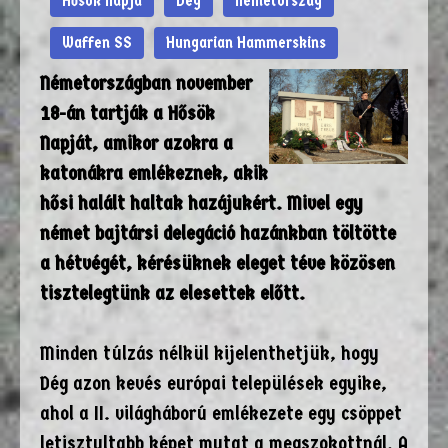
Hősök Napja
Dég
Németország
Waffen SS
Hungarian Hammerskins
Németországban november
18-án tartják a Hősök
Napját, amikor azokra a
katonákra emlékeznek, akik
hősi halált haltak hazájukért. Mivel egy
német bajtársi delegáció hazánkban töltötte
a hétvégét, kérésüknek eleget téve közösen
tisztelegtünk az elesettek előtt.
Minden túlzás nélkül kijelenthetjük, hogy
Dég azon kevés európai települések egyike,
ahol a II. világháború emlékezete egy csöppet
letisztultabb képet mutat a megszokottnál. A