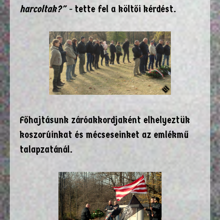
harcoltak?" -
tette fel a költői kérdést.
Főhajtásunk záróakkordjaként elhelyeztük
koszorúinkat és mécseseinket az emlékmű
talapzatánál.