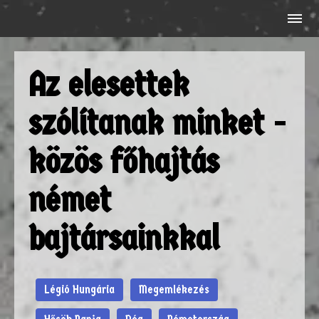
Az elesettek
szólítanak minket -
közös főhajtás
német
bajtársainkkal
Légió Hungária
Megemlékezés