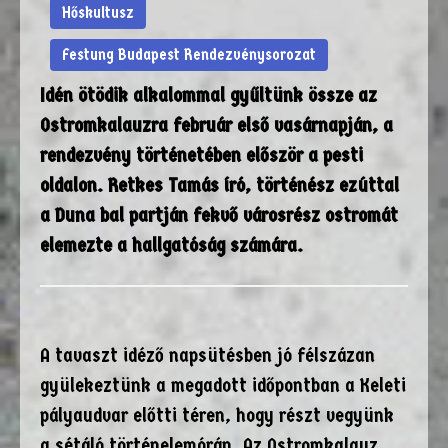
Hőskultusz
Festung Budapest Rendezvénysorozat
Idén ötödik alkalommal gyűltünk össze az
Ostromkalauzra február első vasárnapján, a
rendezvény történetében először a pesti
oldalon. Retkes Tamás író, történész ezúttal
a Duna bal partján fekvő városrész ostromát
elemezte a hallgatóság számára.
A tavaszt idéző napsütésben jó félszázan
gyülekeztünk a megadott időpontban a Keleti
pályaudvar előtti téren, hogy részt vegyünk
a sétáló történelemórán. Az Ostromkalauz