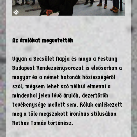
Az árulókat megvetették
Ugyan a Becsület Napja és maga a Festung
Budapest Rendezvénysorozat is elsősorban a
magyar és a német katonák hősiességéről
szól, mégsem lehet szó nélkül elmenni a
mindenhol jelen lévő árulók, dezertőrök
tevékenysége mellett sem. Róluk emlékezett
meg a tőle megszokott ironikus stílusában
Retkes Tamás történész.