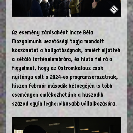
Az esemény zárásaként Incze Béla
Mozgalmunk vezetőségi tagja mondott
köszönetet a hallgatóságnak, amiért eljöttek
a sétáló történelemórára, és hívta fel rá a
figyelmet, hogy az Ostromkalauz csak
nyitánya volt a 2024-es programsorozatnak,
hiszen február második hétvégéjén is több
eseményen emlékezhetünk a huszadik
század egyik legheroikusabb vállalkozására.