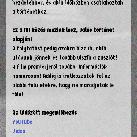
kezdetekkor, és akik időközben csatlakoztak
a történethez.
Ez a MI közös mozink lesz, valós történet
alapján!
A folytatást pedig azokra bízzuk, akik
utánunk jönnek és tovább viszik a zászlót!
A film premierjéről további információk
hamarosan! Addig is iratkozzatok fel az
alábbi felületekre, hogy ne maradjatok le
róla!
Az üldözött megemlékezés
YouTube
Videa