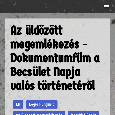
Az üldözött
megemlékezés -
Dokumentumfilm a
Becsület Napja
valós történetéről
LH
Légió Hungária