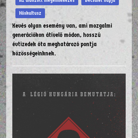
Az üldözött megemlékezés
Becsület Napja
Hőskultusz
Kevés olyan esemény van, ami mozgalmi
generációkon átívelő módon, hosszú
évtizedek óta meghatározó pontja
közösségeinknek.