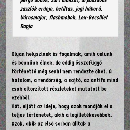
pergő dobok, zárt alakzat, árpádsávos
zászlók erdeje, betiltás, jogi háború,
Városmajor, flashmobok, Lex-Becsület
Napja
Olyan helyszínek és fogalmak, amik velünk
és bennünk élnek, de eddig összefüggő
történetté még senki nem rendezte őket. A
hatalom, a rendőrség, a sajtó, az antifa mind
csak eltorzított részleteket mutatott be
ezekből.
Hát, eljött az ideje, hogy azok mondják el a
teljes történetet, akik a legilletékesebbek.
Azok, akik az első sorban álltak a