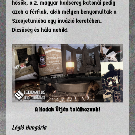
hősök, a 2. magyar hadsereg katonái pedig
azok a férfiak, akik mélyen benyomultak a
Szovjetunióba egy invázió keretében.
Dicsőség és hála nekik!
A Hadak Útján találkozunk!
Légió Hungária