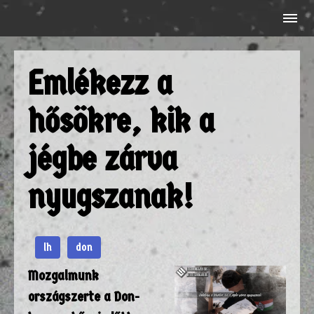
Emlékezz a
hősökre, kik a
jégbe zárva
nyugszanak!
lh
don
Mozgalmunk
országszerte a Don-