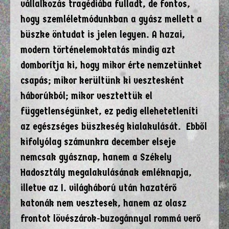
vállalkozás tragédiába fulladt, de fontos,
hogy szemléletmódunkban a gyász mellett a
büszke öntudat is jelen legyen. A hazai,
modern történelemoktatás mindig azt
domborítja ki, hogy mikor érte nemzetünket
csapás; mikor kerültünk ki vesztesként
háborúkból; mikor vesztettük el
függetlenségünket, ez pedig ellehetetleníti
az egészséges büszkeség kialakulását. Ebből
kifolyólag számunkra december elseje
nemcsak gyásznap, hanem a Székely
Hadosztály megalakulásának emléknapja,
illetve az I. világháború után hazatérő
katonák nem vesztesek, hanem az olasz
frontot lövészárok-buzogánnyal rommá verő