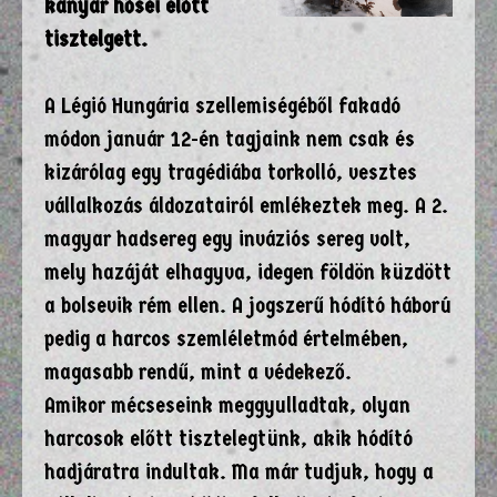
kanyar hősei előtt
tisztelgett.
A Légió Hungária szellemiségéből fakadó
módon január 12-én tagjaink nem csak és
kizárólag egy tragédiába torkolló, vesztes
vállalkozás áldozatairól emlékeztek meg. A 2.
magyar hadsereg egy inváziós sereg volt,
mely hazáját elhagyva, idegen földön küzdött
a bolsevik rém ellen. A jogszerű hódító háború
pedig a harcos szemléletmód értelmében,
magasabb rendű, mint a védekező.
Amikor mécseseink meggyulladtak, olyan
harcosok előtt tisztelegtünk, akik hódító
hadjáratra indultak. Ma már tudjuk, hogy a