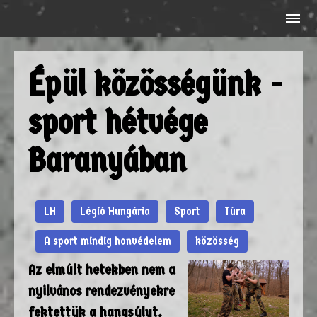
Épül közösségünk -
sport hétvége
Baranyában
LH
Légió Hungária
Sport
Túra
A sport mindig honvédelem
közösség
Az elmúlt hetekben nem a
nyilvános rendezvényekre
fektettük a hangsúlyt,