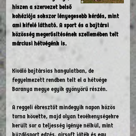
hiszen a szervezet belső
kohéziója sokszor lényegesebb kérdés, mint
ami kifelé látható. A sport és a bajtársi
közösség megerősítésének szellemében telt
márciusi hétvégénk is.
Kiváló bajtársias hangulatban, de
fegyelmezett rendben telt el a hétvége
Baranya megye egyik gyönyörű részén.
A reggeli ébresztőt mindegyik napon közös
torna követte, majd olyan tevékenységekre
került sor a teljesség igénye nélkül, mint
küzdősport edzés, airsoft játék és egy