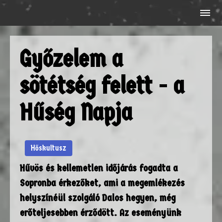
Győzelem a
sötétség felett - a
Hűség Napja
Hőskultusz
Hűvös és kellemetlen időjárás fogadta a
Sopronba érkezőket, ami a megemlékezés
helyszínéül szolgáló Dalos hegyen, még
erőteljesebben érződött. Az eseményünk