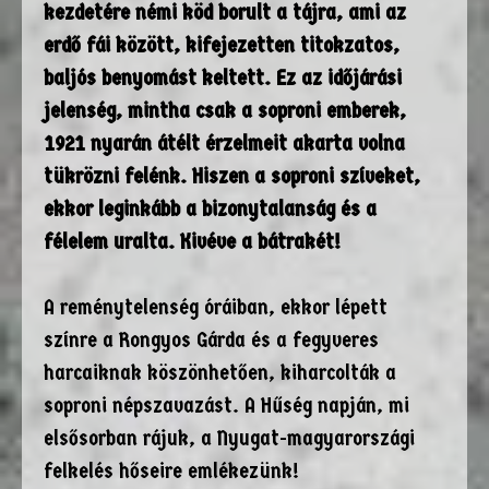
kezdetére némi köd borult a tájra, ami az
erdő fái között, kifejezetten titokzatos,
baljós benyomást keltett. Ez az időjárási
jelenség, mintha csak a soproni emberek,
1921 nyarán átélt érzelmeit akarta volna
tükrözni felénk. Hiszen a soproni szíveket,
ekkor leginkább a bizonytalanság és a
félelem uralta. Kivéve a bátrakét!
A reménytelenség óráiban, ekkor lépett
színre a Rongyos Gárda és a fegyveres
harcaiknak köszönhetően, kiharcolták a
soproni népszavazást. A Hűség napján, mi
elsősorban rájuk, a Nyugat-magyarországi
felkelés hőseire emlékezünk!