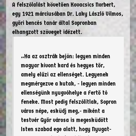
A felszólalást követően Kovacsics Norbert,
egy 1921 márciusában Dr. Laky László Vilmos,
győri bencés tanár által Sopronban
elhangzott szöveget idézett.
„Ha az osztrák bejön: legyen minden
magyar kivont kard és hegyes tőr,
amely elűzi az ellenséget. Legyenek
megmérgezve a kutak, - legyen minden
ellenségünk nyugvóhelye a Fertő tó
feneke. Most pedig felszólítlak, Sopron
város népe, esküdj meg,- miként a
testvér Győr városa is megesküdött
Isten szabad ege alatt, hogy Nyugat-