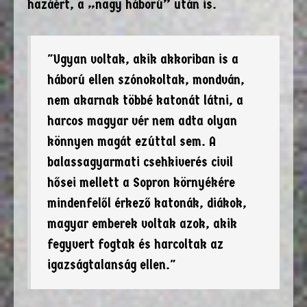
hazáért, a „nagy háború” után is.
"Ugyan voltak, akik akkoriban is a
háború ellen szónokoltak, mondván,
nem akarnak többé katonát látni, a
harcos magyar vér nem adta olyan
könnyen magát ezúttal sem. A
balassagyarmati csehkiverés civil
hősei mellett a Sopron környékére
mindenfelől érkező katonák, diákok,
magyar emberek voltak azok, akik
fegyvert fogtak és harcoltak az
igazságtalanság ellen."