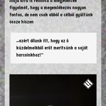
Majd arra is felhívta a megjelentek
figyelmét, hogy a megemlékezés nagyon
fontos, de nem csak abból a célból gyűltünk
össze hiszen
„azért állunk itt, hogy az ő
küzdelmeikből erőt merítsünk a saját
harcainkhoz!”