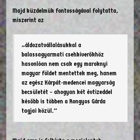
Majd küzdelmük fontosságával folytatta,
miszerint az
„áldozatvállalásukkal a
balassagyarmati csehkiverőkhöz
hasonlóan nem csak egy maroknyi
magyar földet mentettek meg, hanem
az egész Kárpát-medencei magyarság
becsületét – ahogyan két évtizeddel
később is többen a Rongyos Gárda
tagjai közül.”