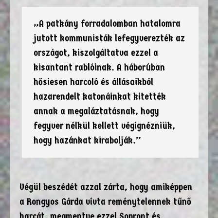
„A patkány forradalomban hatalomra
jutott kommunisták lefegyverezték az
országot, kiszolgáltatva ezzel a
kisantant rablóinak. A háborúban
hősiesen harcoló és állásaikból
hazarendelt katonáinkat kitették
annak a megaláztatásnak, hogy
fegyver nélkül kellett végignézniük,
hogy hazánkat kirabolják.”
Végül beszédét azzal zárta, hogy amiképpen
a Rongyos Gárda vívta reménytelennek tűnő
harcát, megmentve ezzel Sopront és