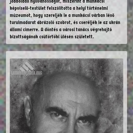
jobboldali nyilvánosságot, miszerint a munkácsi
képviselő-testület felszólította a helyi történelmi
múzeumot, hogy szereljék le a munkácsi várban lévő
turulmadarat ábrázoló szobrot, és cseréljék le az ukrán
állami címerre. A döntés a városi tanács végrehajtó
bizottságának csütörtöki ülésén született.