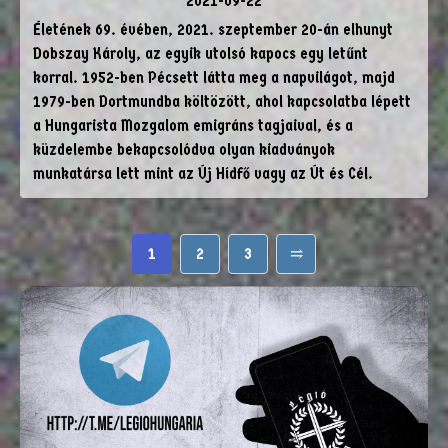
2021-09-22
Életének 69. évében, 2021. szeptember 20-án elhunyt
Dobszay Károly, az egyik utolsó kapocs egy letűnt
korral. 1952-ben Pécsett látta meg a napvilágot, majd
1979-ben Dortmundba költözött, ahol kapcsolatba lépett
a Hungarista Mozgalom emigráns tagjaival, és a
küzdelembe bekapcsolódva olyan kiadványok
munkatársa lett mint az Új Hídfő vagy az Út és Cél.
1
2
3
⥤