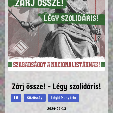
Zárj össze! - Légy szolidáris!
LH
Közösség
Légió Hungária
2024-06-13