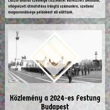
László András személye tiszteletet ébresztett bennünk,
világnézeti útmutatása iránytű számunkra, szellemi
magasrendűsége példaként áll előttünk.
Közlemény a 2024-es Festung
Budapest