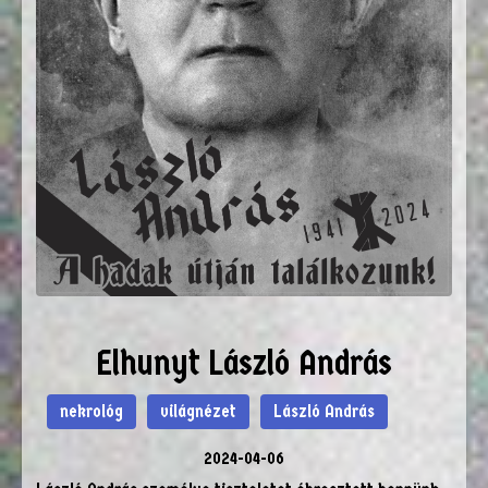
Elhunyt László András
nekrológ
világnézet
László András
2024-04-06