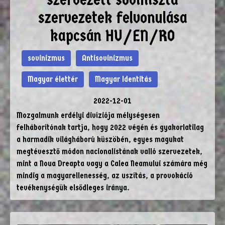
szervezetek felvonulása
kapcsán HU/EN/RO
sovinizmus
Antisovinizmus
Magyar élettér
Magyar Identitás
2022-12-01
Mozgalmunk erdélyi divíziója mélységesen
felháborítónak tartja, hogy 2022 végén és gyakorlatilag
a harmadik világháború küszöbén, egyes magukat
megtévesztő módon nacionalistának valló szervezetek,
mint a Noua Dreapta vagy a Calea Neamului számára még
mindig a magyarellenesség, az uszítás, a provokáció
tevékenységük elsődleges iránya.