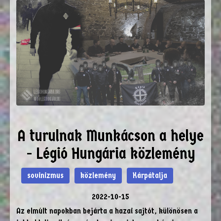
A turulnak Munkácson a helye
- Légió Hungária közlemény
sovinizmus
közlemény
Kárpátalja
2022-10-15
Az elmúlt napokban bejárta a hazai sajtót, különösen a