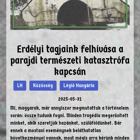
Erdélyi tagjaink felhívása a
parajdi természeti katasztrófa
kapcsán
LH
Közösség
Légió Hungária
2025-05-31
Mi, magyarok, már annyiszor megmutattuk a történelem
során: össze tudunk fogni. Minden tragédia megerősített
minket, akik szeretjük hazánkat, szülőföldünket. Bár
ennek a mostani eseménynek beláthatatlan
következményei vannak, most mégis arra kérünk minden