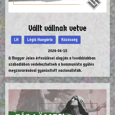
Vállt vállnak vetve
LH
Légió Hungária
Közösség
2024-06-15
A Magyar Jelen értesülései alapján a továbbiakban
szabadlábon védekezhetnek a kommunista gyűlés
megzavarásával gyanúsított nacionalisták.