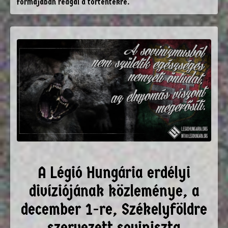
formájában reagál a történtekre.
A Légió Hungária erdélyi
divíziójának közleménye, a
december 1-re, Székelyföldre
szervezett soviniszta