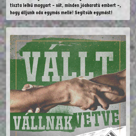
tiszta lelkű magyart – sőt, minden jóakaratú embert –,
hogy álljunk oda egymás mellé! Segítsük egymást!