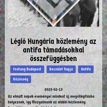
Légió Hungária közlemény az
antifa támadásokkal
összefüggésben
Festung Budapest
Becsület Napja
Antifa
Közösség
2023-02-13
Az elmúlt napok eseményei mindent új megvilágításba
helyeznek, így Mozgalmunk az alábbi közlemény