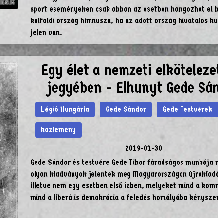
sport eseményeken csak abban az esetben hangozhat el 
külföldi ország himnusza, ha az adott ország hivatalos k
jelen van.
Egy élet a nemzeti elköteleze
jegyében - Elhunyt Gede Sá
Légió Hungária
Gede Sándor
Gede Testvérek
közlemény
2019-01-30
Gede Sándor és testvére Gede Tibor fáradságos munkája
olyan kiadványok jelentek meg Magyarországon újrakiad
illetve nem egy esetben első ízben, melyeket mind a ko
mind a liberális demokrácia a feledés homályába kényszer