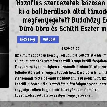
Hazafias szervezetek közösen 
ki a balliberálisok által támad
megfenyegetett Budaházy E
Dúró Dóra és Schittl Eszter m
közösség
Öntudat
2020-09-30
Az elmúlt napokban komoly felzúdulást váltott ki a hír, m
olyan, gyermekek számára készült könyv került forgalo
Magyarországon, melyben a szexuális devianciát népszerű
felháborító esetre reagált többek közt Dúró Dóra is, aki t
megsemmisítette az említett kiadvány egy példányát. Az 
készült videófelvétel közzététele óta folyamatosan, ezre
nagyságrendben kapja a sértő, trágár üzeneteket és
hozzászólásokat, életveszélyes fenyegetéseket.