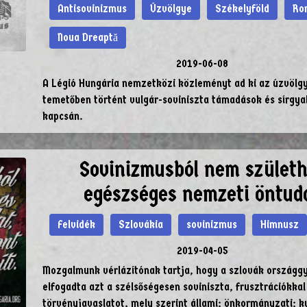
Antisovinizmus
Úzvölgye
Székelyföld
Ro
Noua Dreaptă
2019-06-08
A Légió Hungária nemzetközi közleményt ad ki az úzvölgy
temetőben történt vulgár-soviniszta támadások és sírgya
kapcsán.
Sovinizmusból nem születh
egészséges nemzeti öntud
Felvidék
Szlovákia
sovinizmus
Himnusz
2019-04-05
Mozgalmunk vérlázítónak tartja, hogy a szlovák országg
elfogadta azt a szélsőségesen soviniszta, frusztrációkka
törvényjavaslatot, mely szerint állami; önkormányzati; ku