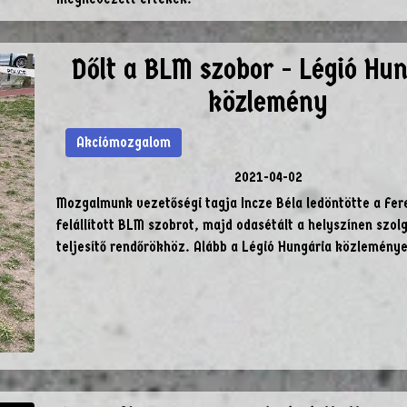
Dőlt a BLM szobor - Légió Hun
közlemény
Akciómozgalom
2021-04-02
Mozgalmunk vezetőségi tagja Incze Béla ledöntötte a Fer
felállított BLM szobrot, majd odasétált a helyszínen szol
teljesítő rendőrökhöz. Alább a Légió Hungária közleménye