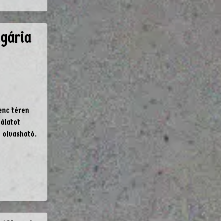
gária
enc téren
gálatot
 olvasható.