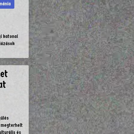
mánia
i katonai
lázások
et
at
yűlés
l megterhelt
lturális és