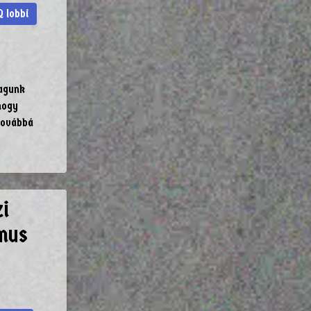
 lobbi
tagunk
hogy
 továbbá
i
mus