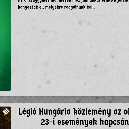
Az Országgyűlés mai ülésén Mozgalmunkat érintő kijelen
hangoztak el, melyekre reagálnunk kell.
Légió Hungária közlemény az o
23-i események kapcsán