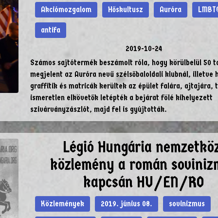
Akciómozgalom
Hőskultusz
Auróra
LMBTQ
antifa
2019-10-24
Számos sajtótermék beszámolt róla, hogy körülbelül 50 
megjelent az Auróra nevű szélsőbaloldali klubnál, illetve 
graffitik és matricák kerültek az épület falára, ajtajára,
ismeretlen elkövetők letépték a bejárat fölé kihelyezett
szivárványzászlót, majd fel is gyújtották.
Légió Hungária nemzetköz
közlemény a román soviniz
kapcsán HU/EN/RO
Közlemények
2019. június 08.
sovinizmus