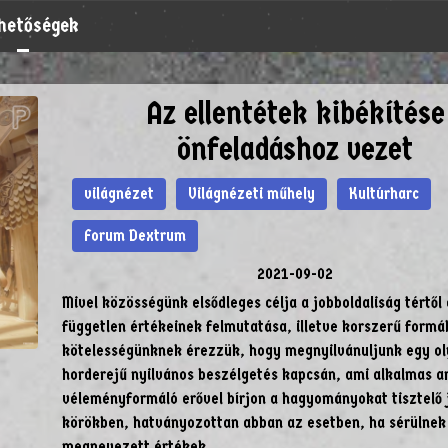
rhetőségek
Az ellentétek kibékítése
önfeladáshoz vezet
világnézet
Világnézeti műhely
Kultúrharc
Forum Dextrum
2021-09-02
Mivel közösségünk elsődleges célja a jobboldaliság tértől 
független értékeinek felmutatása, illetve korszerű formá
kötelességünknek érezzük, hogy megnyilvánuljunk egy o
horderejű nyilvános beszélgetés kapcsán, ami alkalmas a
véleményformáló erővel bírjon a hagyományokat tisztelő 
körökben, hatványozottan abban az esetben, ha sérülnek 
megnevezett értékek.