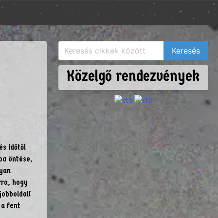
Közelgő rendezvények
és időtől
ba öntése,
lyan
rra, hogy
jobboldali
a fent