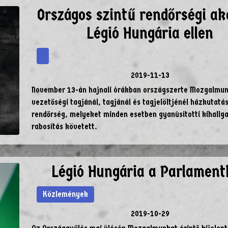
Országos szintű rendőrségi ak
Légió Hungária ellen
2019-11-13
November 13-án hajnali órákban országszerte Mozgalmun
vezetőségi tagjánál, tagjánál és tagjelöltjénél házkutatás
rendőrség, melyeket minden esetben gyanúsítotti kihallga
rabosítás követett.
Légió Hungária a Parlamen
Közlemények
2019-10-29