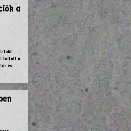
ciók a
k több
t tartott a
tás és
tben