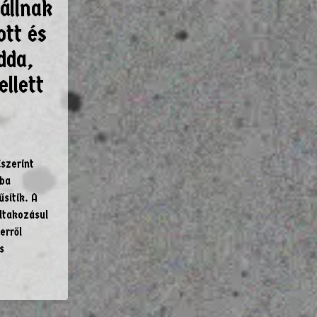
állnak
ott és
dda,
ellett
iszerint
mba
sítik. A
iltakozásul
erről
s