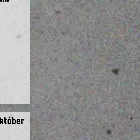
tések
któber