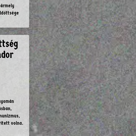
bármely
üldöttsége
ttség
ndor
 nyomán
ásban,
mmunizmus,
ített volna.