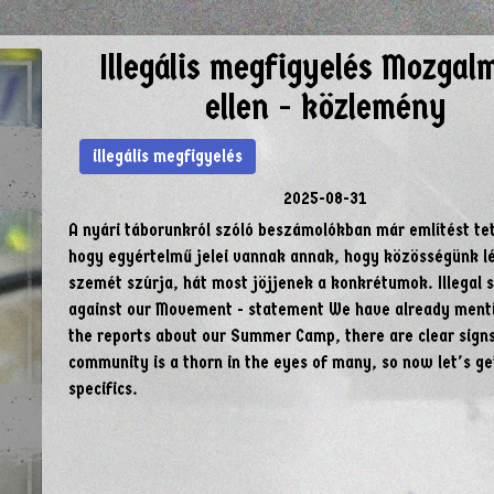
Illegális megfigyelés Mozga
ellen - közlemény
illegális megfigyelés
2025-08-31
A nyári táborunkról szóló beszámolókban már említést tet
hogy egyértelmű jelei vannak annak, hogy közösségünk l
szemét szúrja, hát most jöjjenek a konkrétumok. Illegal s
against our Movement - statement We have already menti
the reports about our Summer Camp, there are clear signs
community is a thorn in the eyes of many, so now let's g
specifics.