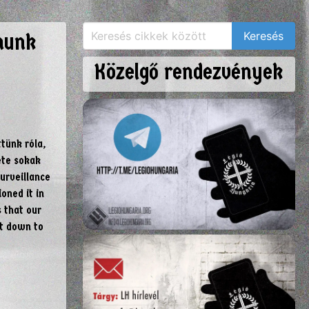
lmunk
Közelgő rendezvények
tünk róla,
éte sokak
urveillance
oned it in
 that our
et down to