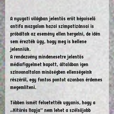
A nyugati világban jelentős erőt képviselő
antifa mozgalom hazai szimpatizánsai is
próbáltak az esemény ellen hergelni, de idén
sem érezték úgy, hogy meg is kellene
jelenniük.
A rendezvény mindenesetre jelentős
médiafigyelmet kapott, általában igen
színvonaltalan minőségben ellenségeink
részéről, egy fontos pontot azonban érdemes
megemlíteni.
Többen ismét felvetették ugyanis, hogy a
„Kitörés Napja” nem lehet a szélsőjobb