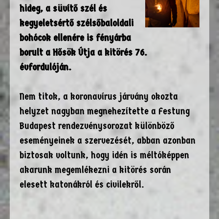
hideg, a süvítő szél és
kegyeletsértő szélsőbaloldali
bohócok ellenére is fényárba
borult a Hősök Útja a kitörés 76.
évfordulóján.
Nem titok, a koronavírus járvány okozta
helyzet nagyban megnehezítette a Festung
Budapest rendezvénysorozat különböző
eseményeinek a szervezését, abban azonban
biztosak voltunk, hogy idén is méltóképpen
akarunk megemlékezni a kitörés során
elesett katonákról és civilekről.