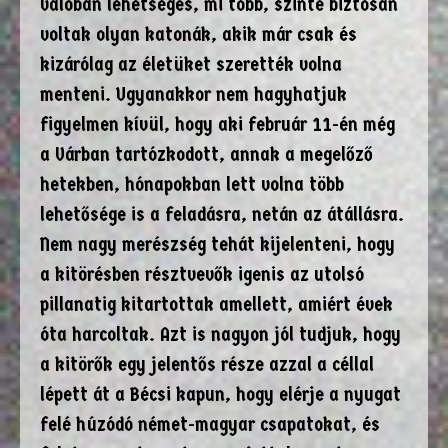
valóban lehetséges, mi több, szinte biztosan
voltak olyan katonák, akik már csak és
kizárólag az életüket szerették volna
menteni. Ugyanakkor nem hagyhatjuk
figyelmen kívül, hogy aki február 11-én még
a Várban tartózkodott, annak a megelőző
hetekben, hónapokban lett volna több
lehetősége is a feladásra, netán az átállásra.
Nem nagy merészség tehát kijelenteni, hogy
a kitörésben résztvevők igenis az utolsó
pillanatig kitartottak amellett, amiért évek
óta harcoltak. Azt is nagyon jól tudjuk, hogy
a kitörők egy jelentős része azzal a céllal
lépett át a Bécsi kapun, hogy elérje a nyugat
felé húzódó német-magyar csapatokat, és