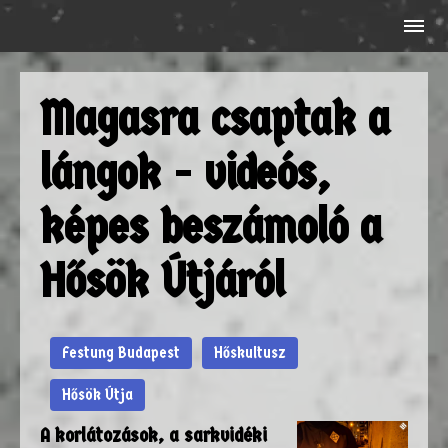
Magasra csaptak a
lángok - videós,
képes beszámoló a
Hősök Útjáról
Festung Budapest
Hőskultusz
Hősök Útja
A korlátozások, a sarkvidéki