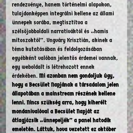
rendezvénye, hanem történelmi alapokon,
tulajdonképpen integrálni kellene az állami
ünnepek sorába, megtisztítva a
szélsőjobboldali narratíváktól és „hamis
mítoszoktól”. Ungváry Krisztián, akinek a
téma kutatásában és feldolgozásában
egyébként valóban jelentős érdemei vannak,
egy weboldalt is létrehozott ennek
érdekében.
Mi azonban nem gondoljuk úgy,
hogy a Becsület Napjának a társadalom jelen
állapotában a mainstream részének kellene
lenni. Nincs szükség arra, hogy kiherélt
mondanivalóval a Becsület Napját az
átlagjózsik „ünnepeljék” a panel hatodik
emeletén. Láttuk, hova vezetett ez október