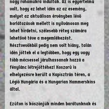
nagy rohamukra indultak. Az is egyértelmű
volt, hogy ez lehet idén az az esemény,
melyet az aktuálisan érvényben lévő
korlátozások mellett is nyilvánosan meg
lehet hirdetni, szélesebb réteg számára
lehetővé téve a megemlékezést.
Résztvevőkből pedig nem volt hiány, talán
idén jöttek el a legtöbben, hogy egy vagy
több mécsessel járulhassanak hozzá a
fénylánc létrejöttéhez! Koszorú is
elhelyezésre került a Kapisztrán téren, a
Légió Hungária és a Hungarian Hammerskins
által.
Ezúton is köszönjük minden barátunknak és