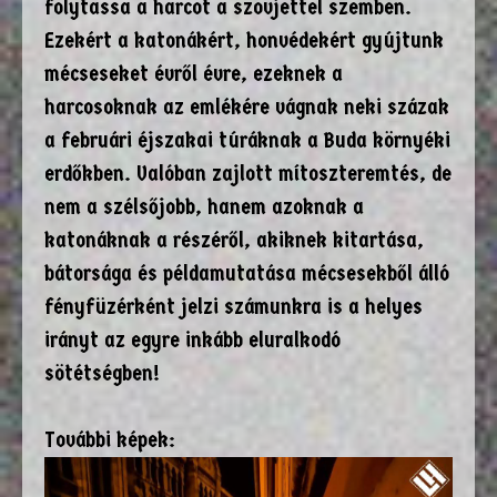
folytassa a harcot a szovjettel szemben.
Ezekért a katonákért, honvédekért gyújtunk
mécseseket évről évre, ezeknek a
harcosoknak az emlékére vágnak neki százak
a februári éjszakai túráknak a Buda környéki
erdőkben. Valóban zajlott mítoszteremtés, de
nem a szélsőjobb, hanem azoknak a
katonáknak a részéről, akiknek kitartása,
bátorsága és példamutatása mécsesekből álló
fényfüzérként jelzi számunkra is a helyes
irányt az egyre inkább eluralkodó
sötétségben!
További képek: