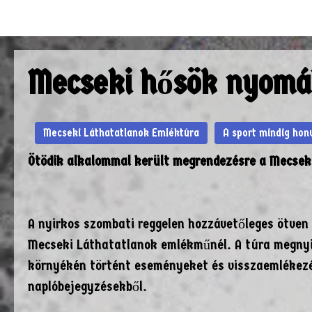
Hírek
Közlemények
KIHÍVÁS – 1956
Naptár
Elé
Mecseki hősök nyomá
Mecseki Láthatatlanok Emléktúra
A sport mindig ho
Ötödik alkalommal került megrendezésre a Mecsek
A nyirkos szombati reggelen hozzávetőleges ötven 
Mecseki Láthatatlanok emlékműnél. A túra megnyit
környékén történt eseményeket és visszaemlékezés
naplóbejegyzésekből.