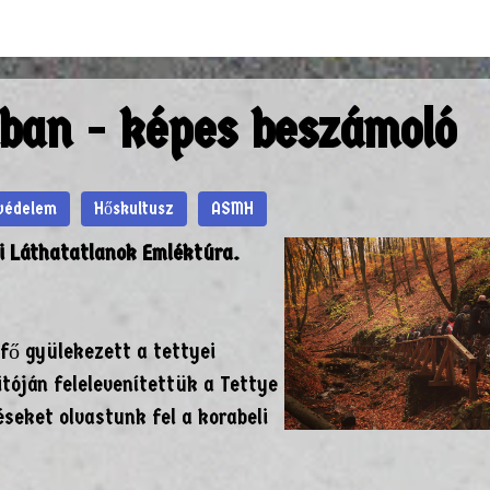
rhetőségek
ban - képes beszámoló
nvédelem
Hőskultusz
ASMH
i Láthatatlanok Emléktúra.
fő gyülekezett a tettyei
óján felelevenítettük a Tettye
eket olvastunk fel a korabeli