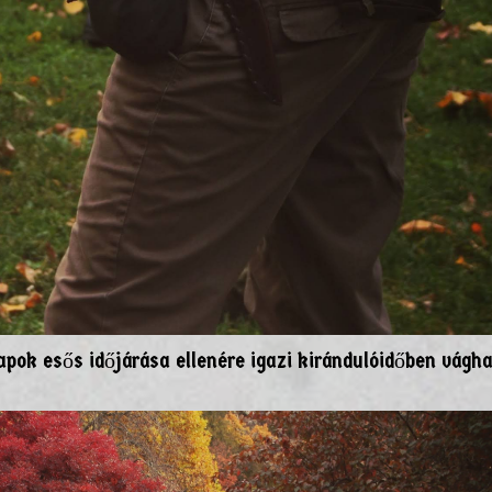
apok esős időjárása ellenére igazi kirándulóidőben vágh