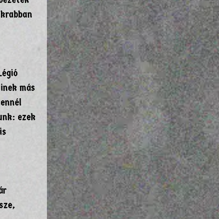
akrabban
Légió
kinek más
 ennél
lunk: ezek
is
ár
sze,