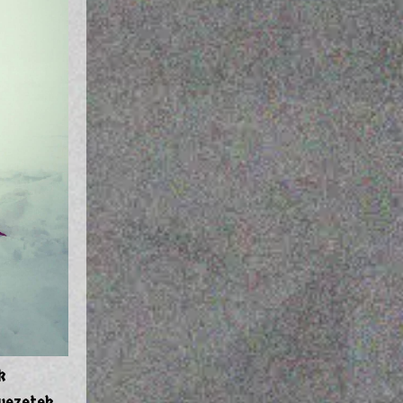
k
rvezetek