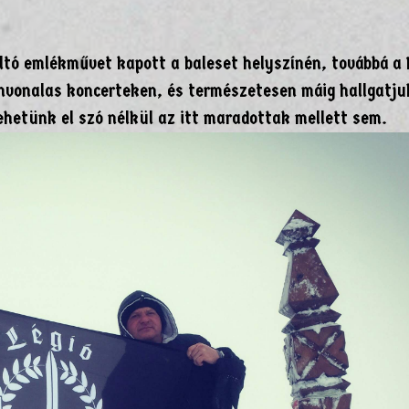
ltó emlékművet kapott a baleset helyszínén, továbbá a 
nvonalas koncerteken, és természetesen máig hallgatju
mehetünk el szó nélkül az itt maradottak mellett sem.