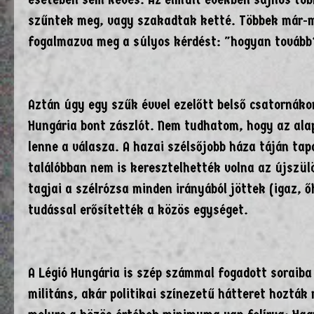
szűntek meg, vagy szakadtak ketté. Többek már-m
fogalmazva meg a súlyos kérdést: "hogyan tovább
Aztán úgy egy szűk évvel ezelőtt belső csatornákon
Hungária bont zászlót. Nem tudhatom, hogy az ala
lenne a válasza. A hazai szélsőjobb háza táján ta
találóbban nem is keresztelhették volna az újszülö
tagjai a szélrózsa minden irányából jöttek (igaz, ő
tudással erősítették a közös egységet.
A Légió Hungária is szép számmal fogadott soraib
militáns, akár politikai színezetű hátteret hozták