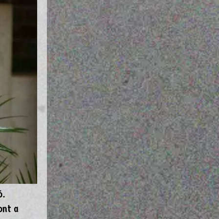
ó.
ont a