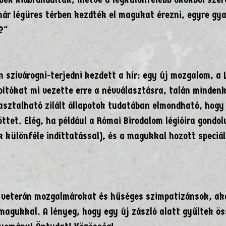
ár légüres térben kezdték el magukat érezni, egyre gy
?"
 szivárogni-terjedni kezdett a hír: egy új mozgalom, a 
pítókat mi vezette erre a névválasztásra, talán minden
pasztalható zilált állapotok tudatában elmondható, hogy
ttet. Elég, ha például a Római Birodalom légióira gondo
k különféle indíttatással), és a magukkal hozott speciál
a veterán mozgalmárokat és hűséges szimpatizánsok, ak
 magukkal. A lényeg, hogy egy új zászló alatt gyűltek ös