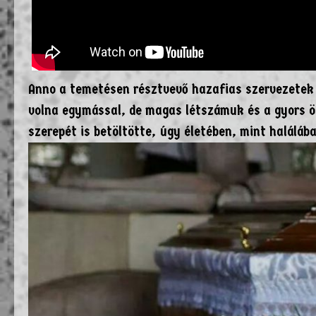
Anno a temetésen résztvevő hazafias szervezetek
volna egymással, de magas létszámuk és a gyors ös
szerepét is betöltötte, úgy életében, mint haláláb