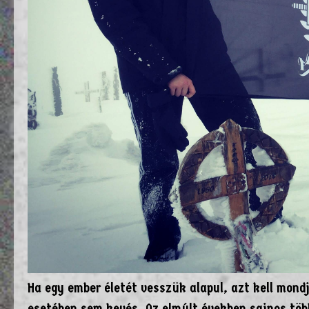
Ha egy ember életét vesszük alapul, azt kell mondj
esetében sem kevés. Az elmúlt években sajnos több