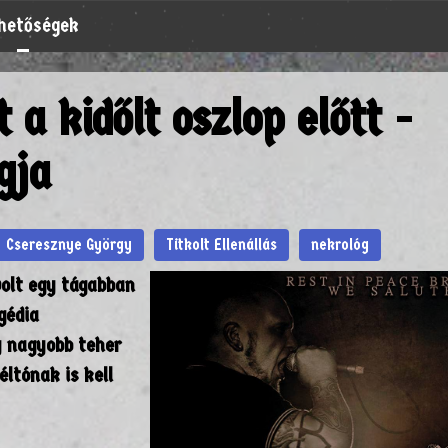
rhetőségek
a kidőlt oszlop előtt -
gja
Cseresznye György
Titkolt Ellenállás
nekrológ
volt egy tágabban
gédia
y nagyobb teher
ltónak is kell