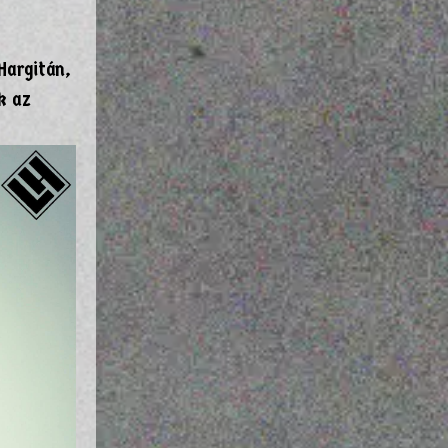
Hargitán,
k az