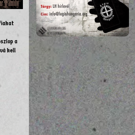
fiakat
oszlop a
vá kell