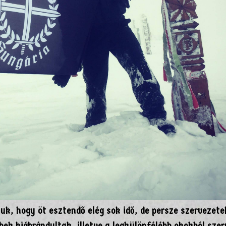
uk, hogy öt esztendő elég sok idő, de persze szervezete
ek kiábrándultak, illetve a legkülönfélébb okokból sze