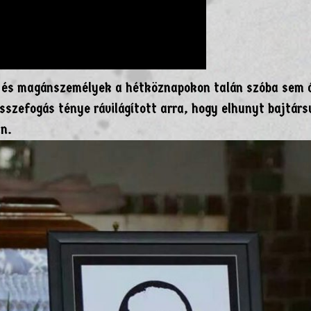
 és magánszemélyek a hétköznapokon talán szóba sem á
szefogás ténye rávilágított arra, hogy elhunyt bajtárs
an.