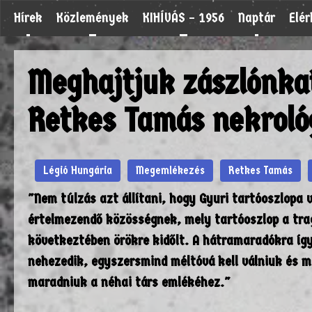
Hírek
Közlemények
KIHÍVÁS – 1956
Naptár
Elé
Meghajtjuk zászlónkat 
Retkes Tamás nekroló
Légió Hungária
Megemlékezés
Retkes Tamás
"Nem túlzás azt állítani, hogy Gyuri tartóoszlopa 
értelmezendő közösségnek, mely tartóoszlop a tra
következtében örökre kidőlt. A hátramaradókra íg
nehezedik, egyszersmind méltóvá kell válniuk és mé
maradniuk a néhai társ emlékéhez."