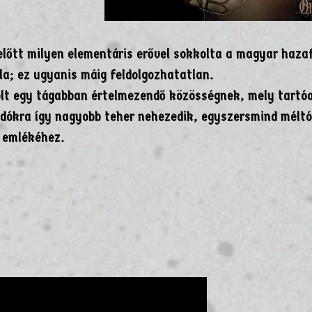
zelőtt milyen elementáris erővel sokkolta a magyar haza
a; ez ugyanis máig feldolgozhatatlan.
volt egy tágabban értelmezendő közösségnek, mely tartó
adókra így nagyobb teher nehezedik, egyszersmind méltó
s emlékéhez.