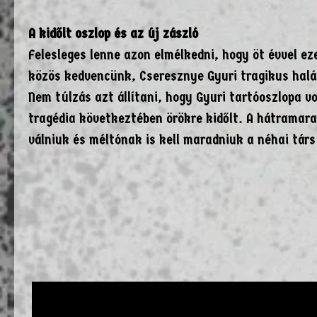
A kidőlt oszlop és az új zászló
Felesleges lenne azon elmélkedni, hogy öt évvel e
közös kedvencünk, Cseresznye Gyuri tragikus halál
Nem túlzás azt állítani, hogy Gyuri tartóoszlopa 
tragédia következtében örökre kidőlt. A hátramar
válniuk és méltónak is kell maradniuk a néhai tár