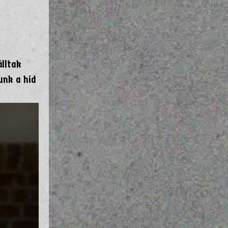
lltak
unk a híd