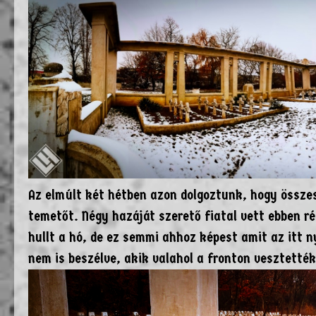
Az elmúlt két hétben azon dolgoztunk, hogy össze
temetőt. Négy hazáját szerető fiatal vett ebben ré
hullt a hó, de ez semmi ahhoz képest amit az itt n
nem is beszélve, akik valahol a fronton vesztetté