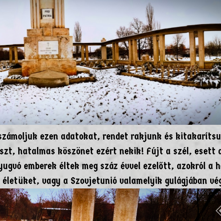
számoljuk ezen adatokat, rendet rakjunk és kitakarítsu
szt, hatalmas köszönet ezért nekik! Fújt a szél, esett 
yugvó emberek éltek meg száz évvel ezelőtt, azokról a h
k életüket, vagy a Szovjetunió valamelyik gulágjában vé