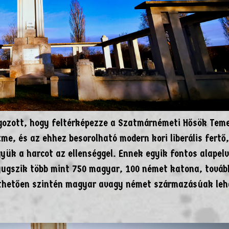
lgozott, hogy feltérképezze a Szatmárnémeti Hősök Teme
me, és az ehhez besorolható modern kori liberális fertő,
gyük a harcot az ellenséggel. Ennek egyik fontos alapel
yugszik több mint 750 magyar, 100 német katona, továb
síthetően szintén magyar avagy német származásúak leh