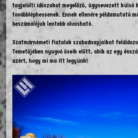
tagjelölti időszakot megelőző, úgynevezett külső 
továbbléphessenek. Ennek ellenére példamutató m
beszámolójuk lentebb olvasható.
Szatmárnémeti fiatalok szabadnapjaikat feláldozva
Temetőjében nyugvó őseik előtt, akik az egy évszáz
azért, hogy mi ma itt legyünk!