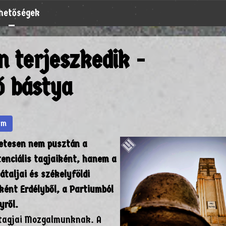
rhetőségek
 terjeszkedik -
ő bástya
um
etesen nem pusztán a
enciális tagjaiként, hanem a
taljai és székelyföldi
ként Erdélyből, a Partiumból
yről.
m tagjai Mozgalmunknak. A