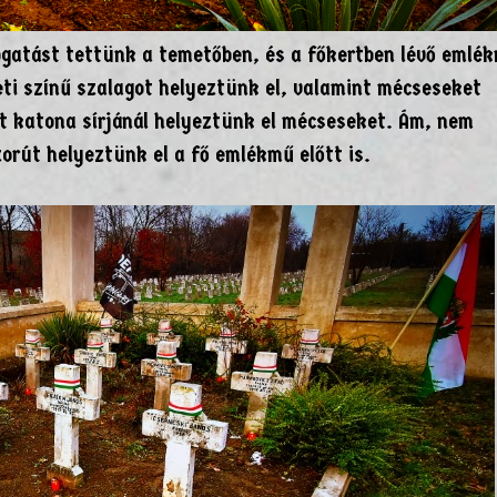
ogatást tettünk a temetőben, és a főkertben lévő emlé
ti színű szalagot helyeztünk el, valamint mécseseket
et katona sírjánál helyeztünk el mécseseket. Ám, nem
orút helyeztünk el a fő emlékmű előtt is.