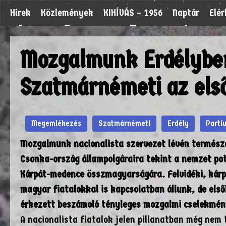
Hírek
Közlemények
KIHÍVÁS – 1956
Naptár
Elé
Mozgalmunk Erdélyben
Szatmárnémeti az els
Megemlékezés
Szatmárnémeti
Erdély
Parti
Mozgalmunk nacionalista szervezet lévén termész
Csonka-ország állampolgáraira tekint a nemzet pot
Kárpát-medence összmagyarságára. Felvidéki, kárpá
magyar fiatalokkal is kapcsolatban állunk, de első
érkezett beszámoló tényleges mozgalmi cselekmén
A nacionalista fiatalok jelen pillanatban még ne