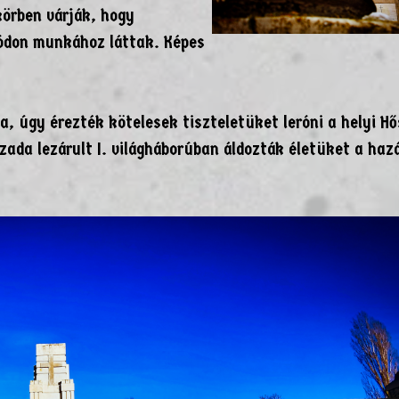
körben várják, hogy
ódon munkához láttak. Képes
, úgy érezték kötelesek tiszteletüket leróni a helyi H
ada lezárult I. világháborúban áldozták életüket a haz