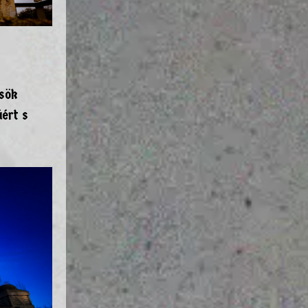
ősök
áért s