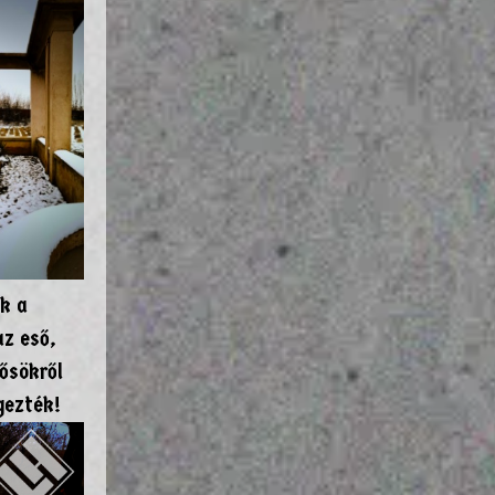
k a
az eső,
ősökről
gezték!