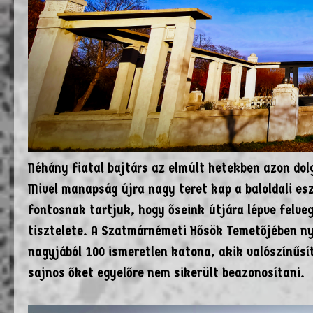
Néhány fiatal bajtárs az elmúlt hetekben azon do
Mivel manapság újra nagy teret kap a baloldali esz
fontosnak tartjuk, hogy őseink útjára lépve felve
tisztelete. A Szatmárnémeti Hősök Temetőjében n
nagyjából 100 ismeretlen katona, akik valószínű
sajnos őket egyelőre nem sikerült beazonosítani.