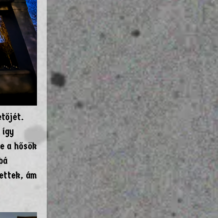
tőjét.
 így
ve a hősök
bá
ettek, ám