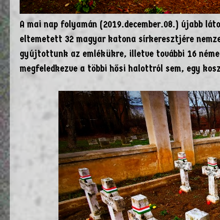
A mai nap folyamán (2019.december.08.) újabb lát
eltemetett 32 magyar katona sírkeresztjére nemze
gyújtottunk az emlékükre, illetve további 16 ném
megfeledkezve a többi hősi halottról sem, egy kosz