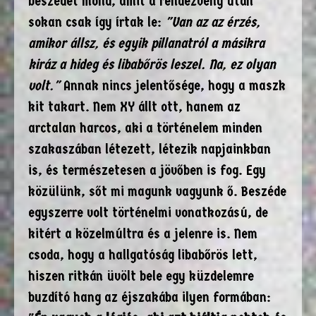
beszédet mond, amit a rendezvény után
sokan csak így írtak le:
"Van az az érzés,
amikor állsz, és egyik pillanatról a másikra
kiráz a hideg és libabőrös leszel. Na, ez olyan
volt."
Annak nincs jelentősége, hogy a maszk
kit takart. Nem XY állt ott, hanem az
arctalan harcos, aki a történelem minden
szakaszában létezett, létezik napjainkban
is, és természetesen a jövőben is fog. Egy
közülünk, sőt mi magunk vagyunk ő. Beszéde
egyszerre volt történelmi vonatkozású, de
kitért a közelmúltra és a jelenre is. Nem
csoda, hogy a hallgatóság libabőrös lett,
hiszen ritkán üvölt bele egy küzdelemre
buzdító hang az éjszakába ilyen formában: