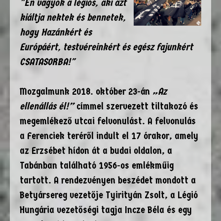
"Én vagyok a légiós, aki azt
kiáltja nektek és bennetek,
hogy Hazánkért és
Európáért, testvéreinkért és egész fajunkért
CSATASORBA!"
Mozgalmunk 2018. október 23-án
„Az
ellenállás él!”
címmel szervezett tiltakozó és
megemlékező utcai felvonulást. A felvonulás
a Ferenciek teréről indult el 17 órakor, amely
az Erzsébet hídon át a budai oldalon, a
Tabánban található 1956-os emlékműig
tartott. A rendezvényen beszédet mondott a
Betyársereg vezetője Tyirityán Zsolt, a Légió
Hungária vezetőségi tagja Incze Béla és egy