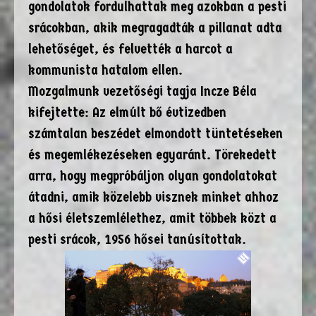
gondolatok fordulhattak meg azokban a pesti
srácokban, akik megragadták a pillanat adta
lehetőséget, és felvették a harcot a
kommunista hatalom ellen.
Mozgalmunk vezetőségi tagja Incze Béla
kifejtette: Az elmúlt bő évtizedben
számtalan beszédet elmondott tüntetéseken
és megemlékezéseken egyaránt. Törekedett
arra, hogy megpróbáljon olyan gondolatokat
átadni, amik közelebb visznek minket ahhoz
a hősi életszemlélethez, amit többek közt a
pesti srácok, 1956 hősei tanúsítottak.