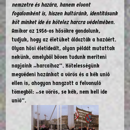
nemzetre és hazára, hanem elvont
fogalomként is, hiszen kultúránk, identitásunk
köt minket ide és kötelez harcra védelmében.
Amikor az 1956-os hősökre gondolunk,
tudjuk, hogy az életüket áldozták a hazáért.
Olyan hősi életideált, olyan példát mutattak
nekünk, amelyből bőven tudunk meríteni
napjaink „harcaihoz”. Kötelességünk
megvédeni hazánkat a vörös és a kék unió
ellen is, ahogyan hangzott a felvonuló
tömegből: „se vörös, se kék, nem kell ide
unió”.