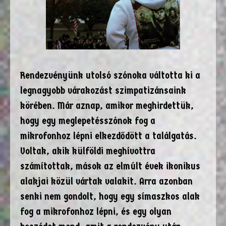
Rendezvényünk utolsó szónoka váltotta ki a
legnagyobb várakozást szimpatizánsaink
körében. Már aznap, amikor meghirdettük,
hogy egy meglepetésszónok fog a
mikrofonhoz lépni elkezdődött a találgatás.
Voltak, akik külföldi meghívottra
számítottak, mások az elmúlt évek ikonikus
alakjai közül vártak valakit. Arra azonban
senki nem gondolt, hogy egy símaszkos alak
fog a mikrofonhoz lépni, és egy olyan