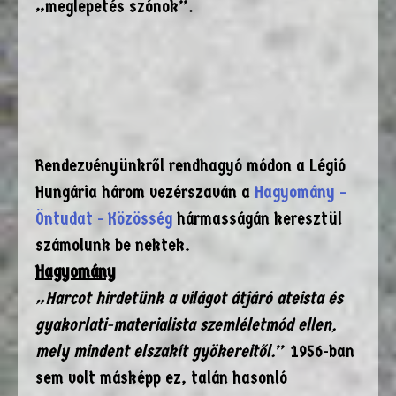
„meglepetés szónok”.
Rendezvényünkről rendhagyó módon a Légió
Hungária három vezérszaván a
Hagyomány –
Öntudat - Közösség
hármasságán keresztül
számolunk be nektek.
Hagyomány
„Harcot hirdetünk a világot átjáró ateista és
gyakorlati-materialista szemléletmód ellen,
mely mindent elszakít gyökereitől.
” 1956-ban
sem volt másképp ez, talán hasonló