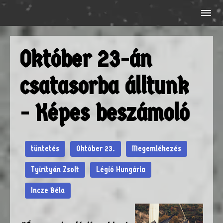
Október 23-án
csatasorba álltunk
- Képes beszámoló
tüntetés
Október 23.
Megemlékezés
Tyirityán Zsolt
Légió Hungária
Incze Béla