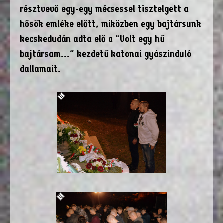
résztvevő egy-egy mécsessel tisztelgett a
hősök emléke előtt, miközben egy bajtársunk
kecskedudán adta elő a "Volt egy hű
bajtársam..." kezdetű katonai gyászinduló
dallamait.