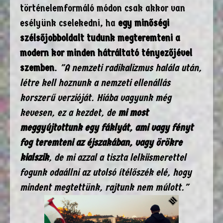
történelemformáló módon csak akkor van
esélyünk cselekedni, ha
egy minőségi
szélsőjobboldalt tudunk megteremteni a
modern kor minden hátráltató tényezőjével
szemben
.
"A nemzeti radikalizmus halála után,
létre kell hoznunk a nemzeti ellenállás
korszerű verzióját. Hiába vagyunk még
kevesen, ez a kezdet, de
mi most
meggyújtottunk egy fáklyát, ami vagy fényt
fog teremteni az éjszakában, vagy örökre
kialszik
, de mi azzal a tiszta lelkiismerettel
fogunk odaállni az utolsó ítélőszék elé, hogy
mindent megtettünk, rajtunk nem múlott."