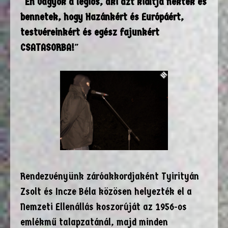
"
Én vagyok a légiós, aki azt kiáltja nektek és
bennetek, hogy Hazánkért és Európáért,
testvéreinkért és egész fajunkért
CSATASORBA!
"
Rendezvényünk záróakkordjaként Tyirityán
Zsolt és Incze Béla közösen helyezték el a
Nemzeti Ellenállás koszorúját az 1956-os
emlékmű talapzatánál, majd minden