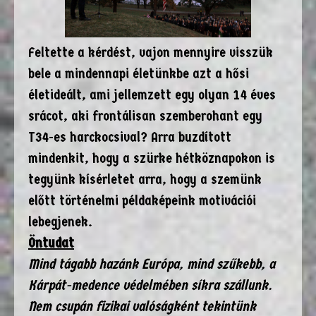
Feltette a kérdést, vajon mennyire visszük
bele a mindennapi életünkbe azt a hősi
életideált, ami jellemzett egy olyan 14 éves
srácot, aki frontálisan szemberohant egy
T34-es harckocsival? Arra buzdított
mindenkit, hogy a szürke hétköznapokon is
tegyünk kísérletet arra, hogy a szemünk
előtt történelmi példaképeink motivációi
lebegjenek.
Öntudat
Mind tágabb hazánk Európa, mind szűkebb, a
Kárpát-medence védelmében síkra szállunk.
Nem csupán fizikai valóságként tekintünk