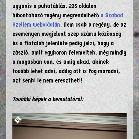
ugyanis a puhatáblás, 235 oldalon
kibontakozó regény megrendelhető
a Szabad
Szellem weboldalán
. Nem csak a regény, de az
eseményen megjelent szép számú közönség
és a fiatalok jelenléte pedig jelzi, hogy a
zászló, amit egykoron felemeltek, még mindig
a magasban van, és amíg akad, akinek
tovább lehet adni, addig ott is fog maradni,
azt senki le nem eresztheti!
További képek a bemutatóról: