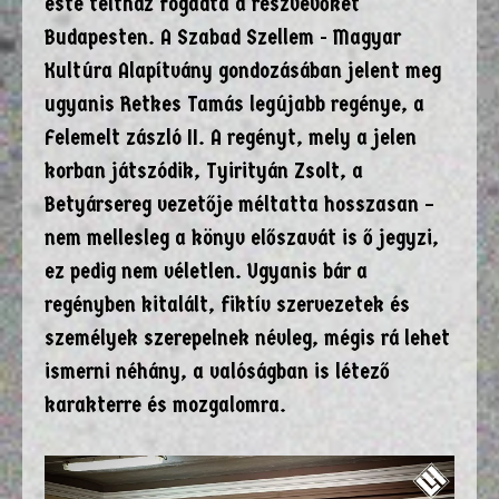
este teltház fogadta a részvevőket
Budapesten. A Szabad Szellem - Magyar
Kultúra Alapítvány gondozásában jelent meg
ugyanis Retkes Tamás legújabb regénye, a
Felemelt zászló II. A regényt, mely a jelen
korban játszódik, Tyirityán Zsolt, a
Betyársereg vezetője méltatta hosszasan –
nem mellesleg a könyv előszavát is ő jegyzi,
ez pedig nem véletlen. Ugyanis bár a
regényben kitalált, fiktív szervezetek és
személyek szerepelnek névleg, mégis rá lehet
ismerni néhány, a valóságban is létező
karakterre és mozgalomra.