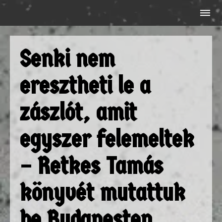
Senki nem
eresztheti le a
zászlót, amit
egyszer felemeltek
– Retkes Tamás
könyvét mutattuk
be Budapesten