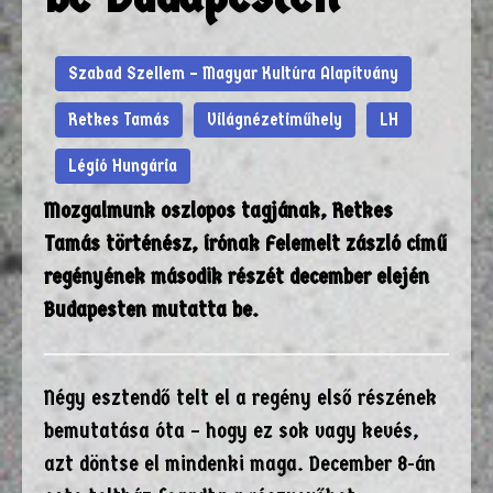
Szabad Szellem – Magyar Kultúra Alapítvány
Retkes Tamás
Világnézetiműhely
LH
Légió Hungária
Mozgalmunk oszlopos tagjának, Retkes
Tamás történész, írónak Felemelt zászló című
regényének második részét december elején
Budapesten mutatta be.
Négy esztendő telt el a regény első részének
bemutatása óta – hogy ez sok vagy kevés,
azt döntse el mindenki maga. December 8-án