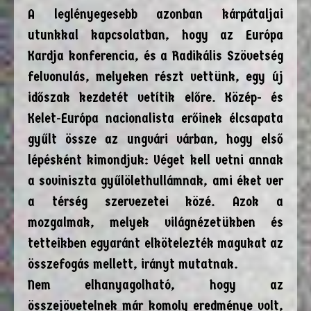
A leglényegesebb azonban kárpátaljai
utunkkal kapcsolatban, hogy az Európa
Kardja konferencia, és a Radikális Szövetség
felvonulás, melyeken részt vettünk, egy új
időszak kezdetét vetítik előre. Közép- és
Kelet-Európa nacionalista erőinek élcsapata
gyűlt össze az ungvári várban, hogy első
lépésként kimondjuk: Véget kell vetni annak
a soviniszta gyűlölethullámnak, ami éket ver
a térség szervezetei közé. Azok a
mozgalmak, melyek világnézetükben és
tetteikben egyaránt elkötelezték magukat az
összefogás mellett, irányt mutatnak.
Nem elhanyagolható, hogy az
összejövetelnek már komoly eredménye volt,