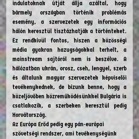
indulatoknak útját állja azáltal, hogy
bármely országban történik problémás
esemény, a szervezetek egy információs
hálón keresztül tisztázhatják a történteket.
Ez rendkívül fontos, hiszen a közösségi
média gyakran hazugságokkal terhelt, a
mainstream sajtóról nem is beszélve. A
hálózatban ukrán, orosz, cseh, lengyel, szerb
és általunk magyar szervezetek képviselői
tevékenykednek, de bízunk benne, hogy a
közeljövőben közreműködésünkkel Bulgária is
csatlakozik, a szerbeken keresztül pedig
Horvátország.
Az Európa Erőd pedig egy pán-európai
szövetségi rendszer, ami tevékenységünk