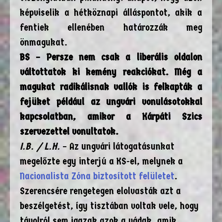
képviselik a hétköznapi álláspontot, akik a
fentiek ellenében határozzák meg
önmagukat.
BS – Persze nem csak a liberális oldalon
váltottatok ki kemény reakciókat. Még a
magukat radikálisnak vallók is felkapták a
fejüket például az ungvári vonulásotokkal
kapcsolatban, amikor a Kárpáti Szics
szervezettel vonultatok.
I.B. / L.H.
– Az ungvári látogatásunkat
megelőzte egy interjú a KS-el, melynek a
Nacionalista Zóna biztosított felületet
.
Szerencsére rengetegen elolvasták azt a
beszélgetést, így tisztában voltak vele, hogy
távolról sem igazak azok a vádak, amik