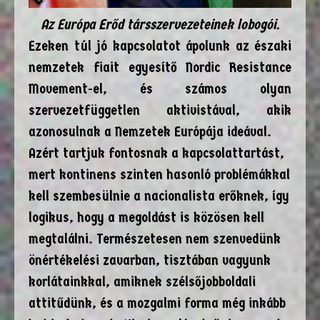
Az Európa Erőd társszervezeteinek lobogói.
Ezeken túl jó kapcsolatot ápolunk az északi
nemzetek fiait egyesítő Nordic Resistance
Movement-el, és számos olyan
szervezetfüggetlen aktivistával, akik
azonosulnak a Nemzetek Európája ideával.
Azért tartjuk fontosnak a kapcsolattartást,
mert kontinens szinten hasonló problémákkal
kell szembesülnie a nacionalista erőknek, így
logikus, hogy a megoldást is közösen kell
megtalálni. Természetesen nem szenvedünk
önértékelési zavarban, tisztában vagyunk
korlátainkkal, amiknek szélsőjobboldali
attitűdünk, és a mozgalmi forma még inkább