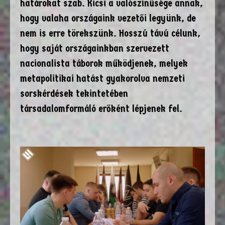
határokat szab. Kicsi a valószínűsége annak,
hogy valaha országaink vezetői legyünk, de
nem is erre törekszünk. Hosszú távú célunk,
hogy saját országainkban szervezett
nacionalista táborok működjenek, melyek
metapolitikai hatást gyakorolva nemzeti
sorskérdések tekintetében
társadalomformáló erőként lépjenek fel.