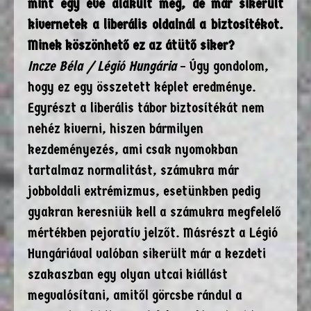
mint egy éve alakult meg, de már sikerült
kivernetek a liberális oldalnál a biztosítékot.
Minek köszönhető ez az átütő siker?
Incze Béla / Légió Hungária
– Úgy gondolom,
hogy ez egy összetett képlet eredménye.
Egyrészt a liberális tábor biztosítékát nem
nehéz kiverni, hiszen bármilyen
kezdeményezés, ami csak nyomokban
tartalmaz normalitást, számukra már
jobboldali extrémizmus, esetünkben pedig
gyakran keresniük kell a számukra megfelelő
mértékben pejoratív jelzőt. Másrészt a Légió
Hungáriával valóban sikerült már a kezdeti
szakaszban egy olyan utcai kiállást
megvalósítani, amitől görcsbe rándul a