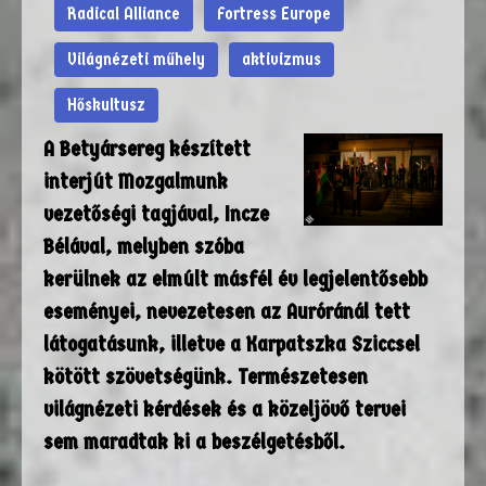
Radical Alliance
Fortress Europe
Világnézeti műhely
aktivizmus
Hőskultusz
A Betyársereg készített
interjút Mozgalmunk
vezetőségi tagjával, Incze
Bélával, melyben szóba
kerülnek az elmúlt másfél év legjelentősebb
eseményei, nevezetesen az Auróránál tett
látogatásunk, illetve a Karpatszka Sziccsel
kötött szövetségünk. Természetesen
világnézeti kérdések és a közeljövő tervei
sem maradtak ki a beszélgetésből.