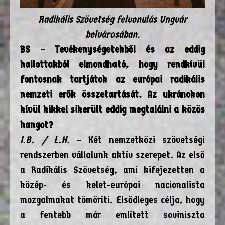
Radikális Szövetség felvonulás Ungvár
belvárosában.
BS – Tevékenységetekből és az eddig
hallottakból elmondható, hogy rendkívül
fontosnak tartjátok az európai radikális
nemzeti erők összetartását. Az ukránokon
kívül kikkel sikerült eddig megtalálni a közös
hangot?
I.B. / L.H.
– Két nemzetközi szövetségi
rendszerben vállalunk aktív szerepet. Az első
a Radikális Szövetség, ami kifejezetten a
közép- és kelet-európai nacionalista
mozgalmakat tömöríti. Elsődleges célja, hogy
a fentebb már említett soviniszta