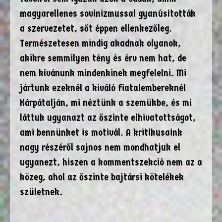
magyarellenes sovinizmussal gyanúsították
a szervezetet, sőt éppen ellenkezőleg.
Természetesen mindig akadnak olyanok,
akikre semmilyen tény és érv nem hat, de
nem kívánunk mindenkinek megfelelni. Mi
jártunk ezeknél a kiváló fiatalembereknél
Kárpátalján, mi néztünk a szemükbe, és mi
láttuk ugyanazt az őszinte elhivatottságot,
ami bennünket is motivál. A kritikusaink
nagy részéről sajnos nem mondhatjuk el
ugyanezt, hiszen a kommentszekció nem az a
közeg, ahol az őszinte bajtársi kötelékek
születnek.