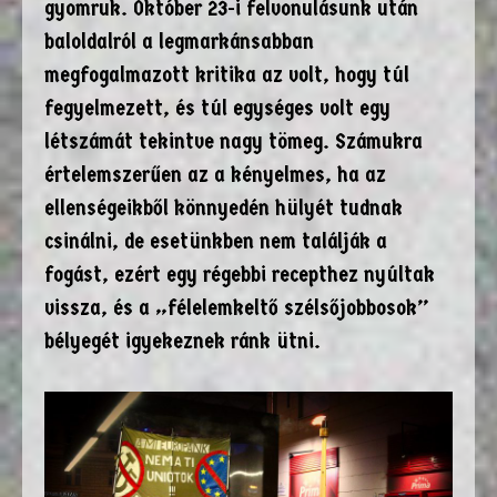
gyomruk. Október 23-i felvonulásunk után
baloldalról a legmarkánsabban
megfogalmazott kritika az volt, hogy túl
fegyelmezett, és túl egységes volt egy
létszámát tekintve nagy tömeg. Számukra
értelemszerűen az a kényelmes, ha az
ellenségeikből könnyedén hülyét tudnak
csinálni, de esetünkben nem találják a
fogást, ezért egy régebbi recepthez nyúltak
vissza, és a „félelemkeltő szélsőjobbosok”
bélyegét igyekeznek ránk ütni.