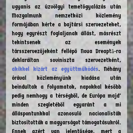
ugyanis az úzvölgyi temetőgyalázás után
Mozgalmunk nemzetközi közlemény
formájában kérte a bajtársi szervezeteket,
hogy egyrészt foglaljanak állást, másrészt
tekintsenek az események
társszervezőjeként fellépő Noua Dreaptă-ra
deklaráltan soviniszta szervezetként,
akikkel kizárt az együttműködés
. Néhány
órával közleményünk kiadása után
beindultak a folyamatok, napokkal később
pedig nemhogy a térségből, de Európa majd’
minden szegletéből egyaránt a mi
álláspontunkkal azonosuló nacionalisták
biztosították a magyarságot támogatásukról.
Ennek azért van jelentősége, mert a