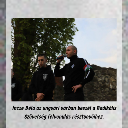
Incze Béla az ungvári várban beszél a Radikális
Szövetség felvonulás résztvevőihez.