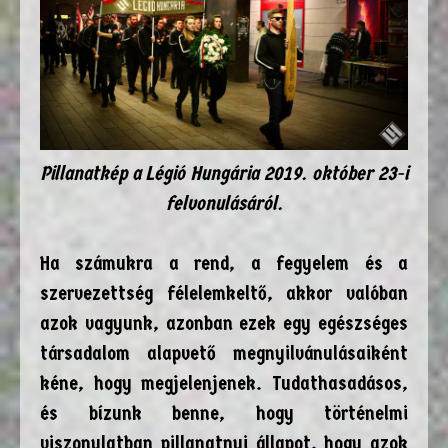
Pillanatkép a Légió Hungária 2019. október 23-i
felvonulásáról.
Ha számukra a rend, a fegyelem és a
szervezettség félelemkeltő, akkor valóban
azok vagyunk, azonban ezek egy egészséges
társadalom alapvető megnyilvánulásaiként
kéne, hogy megjelenjenek. Tudathasadásos,
és bízunk benne, hogy történelmi
viszonylatban pillanatnyi állapot, hogy azok