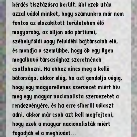
kérdés tisztázásra került. Aki ezek után
azzal vádol minket, hogy számunkra már nem
fontos az elszakított területeken élő
magyarság, az álljon oda pártiumi,
székelyföldi vagy felvidéki bajtársaink elé,
és mondja a szemükbe, hogy ők egy ilyen
megalkuvó társasághoz szeretnének
csatlakozni. Ha ehhez nincs meg a kellő
bátorsága, akkor elég, ha azt gondolja végig,
hogy egy magyarellenes szervezet miért hív
meg egy magyar nacionalista szervezetet a
rendezvényére, és ha erre sikerül választ
adni, akkor már csak azt kell megfejteni,
hogy ezek a magyar nacionalisták miért
fogadják el a meghívást…