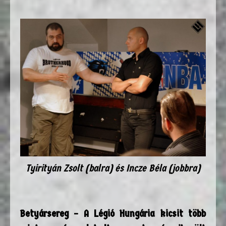
Tyirityán Zsolt (balra) és Incze Béla (jobbra)
Betyársereg – A Légió Hungária kicsit több