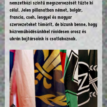
nemzetközi szintű megszervezését tűzte ki
célul. Jelen pillanatban német, bolgár,
francia, cseh, lengyel és magyar
szervezeteket tömörít, de bízunk benne, hogy
közreműködésünkkel rövidesen orosz és
ukrán bajtársaink is csatlakoznak.