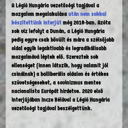
A Légió Hungária vezetőségi tagjával a
mozgalom megalakulása
után nem sokkal
készítettünk interjút
még 2018-ban. Azóta
sok víz lefolyt a Dunán, a Légió Hungária
pedig egyre csak bővült és mára a szélsőjobb
oldal egyik legaktívabb és legradikálisabb
mozgalmává léptek elő. Szereztek sok
ellenséget (innen látszik, hogy valamit jól
csinálnak) a balliberális oldalon és értékes
szövetségeseket, a sovinizmus mentes
nacionalista Európát hirdetve. 2020 első
interjújában Incze Bélával a Légió Hungária
vezetőségi tagjával beszélgettünk.