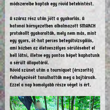
módszereibe kaptak egy rövid betekintést.
A száraz rész után jött a gyakorlás. A
katonai környezetben alkalmazott SMARCH
protokollt gyakorolták, mely nem más, mint
egy gyors, öt-hat perces betegátvizsgálás,
ami közben az életveszélyes sérüléseket el
kell látni, illetve egy pontos képet kaphatunk
a sérült állapotáról.
Rövid szünet után a tourniquet (érszorító)
felhelyezését tanulhatták meg a bajtársak.
Ezzel a nap komolyabb része véget is ért.