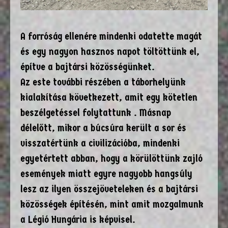
A forróság ellenére mindenki odatette magát
és egy nagyon hasznos napot töltöttünk el,
építve a bajtársi közösségünket.
Az este további részében a táborhelyünk
kialakítása következett, amit egy kötetlen
beszélgetéssel folytattunk . Másnap
délelőtt, mikor a búcsúra került a sor és
visszatértünk a civilizációba, mindenki
egyetértett abban, hogy a körülöttünk zajló
események miatt egyre nagyobb hangsúly
lesz az ilyen összejöveteleken és a bajtársi
közösségek építésén, mint amit mozgalmunk
a Légió Hungária is képvisel.