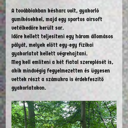
A továbbiakban késharc volt, gyakorló
gumikésekkel, majd egy sportos airsoft
vetélkedőre került sor.
Időre kellett teljesíteni egy három állomásos
pályát, melyek előtt egy-egy fizikai
gyakorlatot kellett végrehajtani.
Meg kell említeni a két fiatal szereplését is,
akik mindvégig fegyelmezetten és ügyesen
vettek részt a számukra is érdekfeszítő
gyakorlatokon.