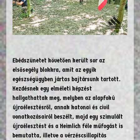
Ebédszünetet követően került sor az
elsősegély blokkra, amit az egyik
egészségügyben jártas bajtársunk tartott.
Kezdésnek egy elméleti képzést
hallgathattak meg, melyben az alapfokú
újraélesztésről, annak katonai és civil
vonatkozásairól beszélt, majd egy szimulált
újraélesztést és a Heimlich féle műfogást is
bemutatta, illetve a vérzéscsillapítás