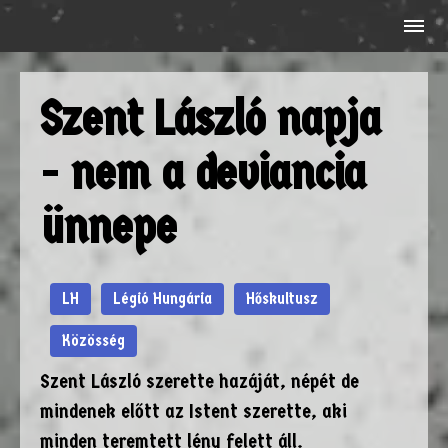
Szent László napja
- nem a deviancia
ünnepe
LH
Légió Hungária
Hőskultusz
Közösség
Szent László szerette hazáját, népét de
mindenek előtt az Istent szerette, aki
minden teremtett lény felett áll.