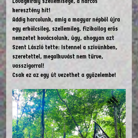
Lovagkirály szellemisége, a harcos
keresztény hit!
Addig harcolunk, amíg a magyar népből újra
egy erkölcsileg, szellemileg, fizikailag erős
nemzetet kovácsolunk, úgy, ahogyan azt
Szent László tette: Istennel a szívünkben,
szeretettel, megalkuvást nem tűrve,
vasszigorral!
Csak ez az egy út vezethet a győzelembe!