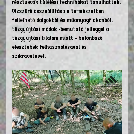
résztvevők túlélési technikákat tanulhattak.
Vízszűrő összeállítása a természetben
fellelhető dolgokból és műanyagflakonból,
tűzgyújtási módok -bemutató jelleggel a
tűzgyújtási tilalom miatt - különböző
élesztékek felhasználásával és
szikravetővel.