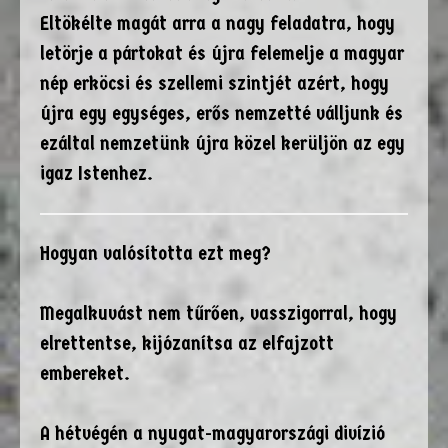
Eltökélte magát arra a nagy feladatra, hogy
letörje a pártokat és újra felemelje a magyar
nép erköcsi és szellemi szintjét azért, hogy
újra egy egységes, erős nemzetté válljunk és
ezáltal nemzetünk újra közel kerüljön az egy
igaz Istenhez.
Hogyan valósította ezt meg?
Megalkuvást nem tűrően, vasszigorral, hogy
elrettentse, kijózanítsa az elfajzott
embereket.
A hétvégén a nyugat-magyarországi divízió