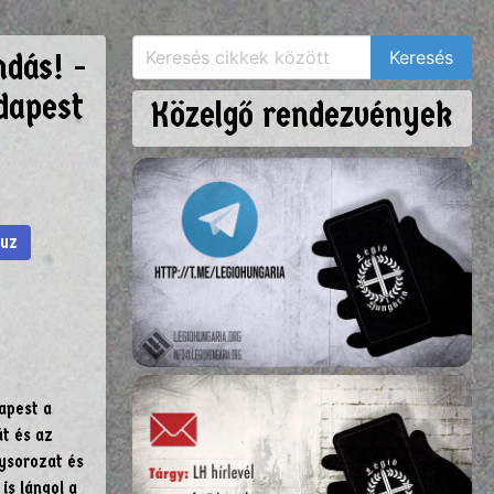
ndás! -
dapest
Közelgő rendezvények
auz
apest a
t és az
nysorozat és
is lángol a