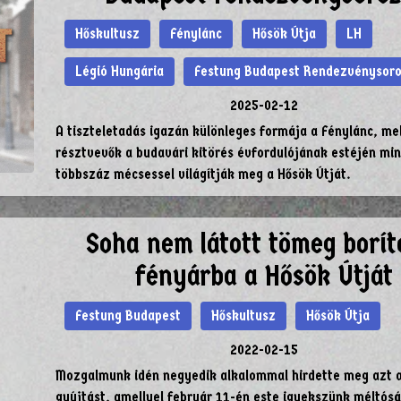
Hőskultusz
Fénylánc
Hősök Útja
LH
Légió Hungária
Festung Budapest Rendezvénysor
2025-02-12
A tiszteletadás igazán különleges formája a Fénylánc, me
résztvevők a budavári kitörés évfordulójának estéjén mi
többszáz mécsessel világítják meg a Hősök Útját.
Soha nem látott tömeg borít
fényárba a Hősök Útját
Festung Budapest
Hőskultusz
Hősök Útja
2022-02-15
Mozgalmunk idén negyedik alkalommal hirdette meg azt 
gyújtást, amellyel február 11-én este igyekszünk méltósá