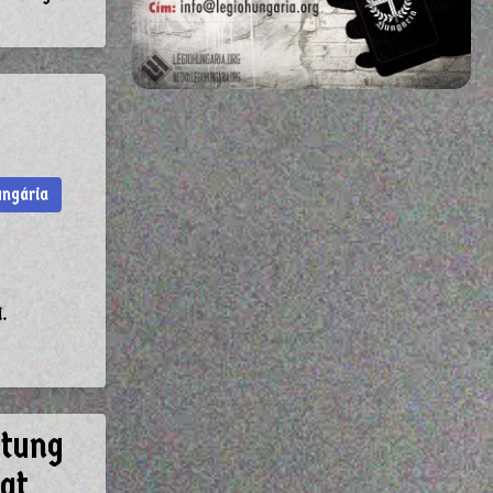
ungária
.
stung
at