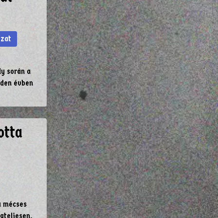
ozat
ly során a
nden évben
otta
a mécses
gteljesen,