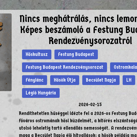
Nincs meghátrálás, nincs lemo
Képes beszámoló a Festung Bu
Rendezvénysorozatról
Hőskultusz
Festung Budapest
Festung Budapest Rendezvénysorozat
Ostromkal
Fénylánc
Hősök Útja
Becsület Napja
LH
Légió Hungária
2026-02-15
Rendíthetetlen hűséggel idézte fel a 2026-os Festung Bud
főváros ostromának hősi küzdelmét, a kitörés elszántságá
utolsó leheletig tartó ellenállás nemességét. A rendezvé
maga a Becsület Napja élő hitvallások: a hősök példája ma 