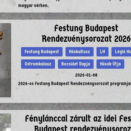
magyar vérben.
Festung Budapest
Rendezvénysorozat 2026
Festung Budapest
Hőskultusz
LH
Légió H
Ostromkalauz
Becsület Napja
Hősök Útja
2026-01-08
2026-os Festung Budapest Rendezvénysorozat programjai
Fénylánccal zárult az idei Fe
Budapest rendezvénysoroz