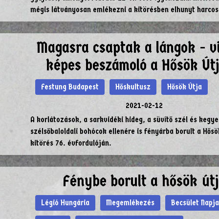
mégis látványosan emlékezni a kitörésben elhunyt harcos
Magasra csaptak a lángok - v
képes beszámoló a Hősök Útj
Festung Budapest
Hőskultusz
Hősök Útja
2021-02-12
A korlátozások, a sarkvidéki hideg, a süvítő szél és kegye
szélsőbaloldali bohócok ellenére is fényárba borult a Hősö
kitörés 76. évfordulóján.
Fénybe borult a hősök út
Légió Hungária
Megemlékezés
Becsület Napja