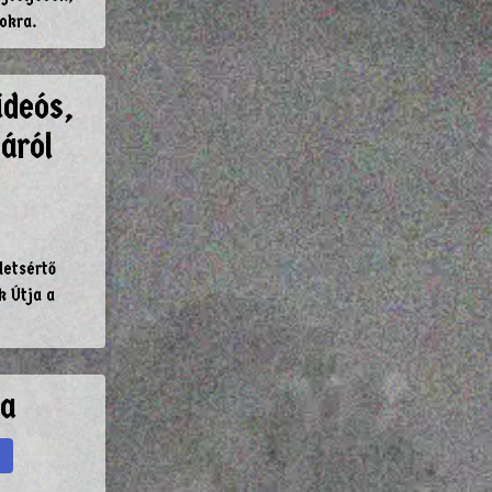
okra.
ideós,
áról
letsértő
k Útja a
ja