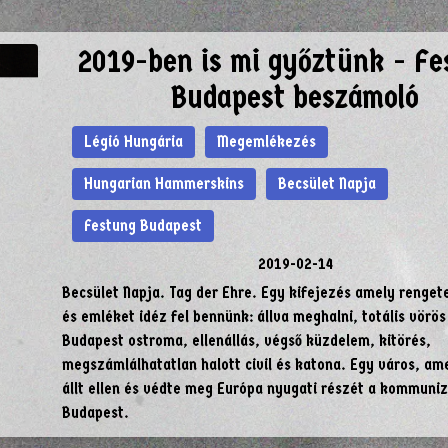
2019-ben is mi győztünk - Fe
Budapest beszámoló
Légió Hungária
Megemlékezés
Hungarian Hammerskins
Becsület Napja
Festung Budapest
2019-02-14
Becsület Napja. Tag der Ehre. Egy kifejezés amely renget
és emléket idéz fel bennünk: állva meghalni, totális vörös
Budapest ostroma, ellenállás, végső küzdelem, kitörés,
megszámlálhatatlan halott civil és katona. Egy város, am
állt ellen és védte meg Európa nyugati részét a kommuni
Budapest.