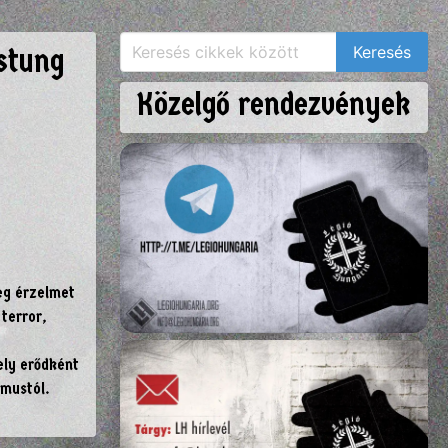
stung
Közelgő rendezvények
eg érzelmet
 terror,
ely erődként
zmustól.