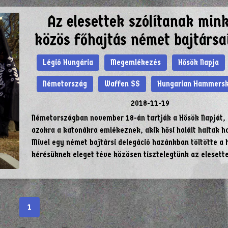
Az elesettek szólítanak mink
közös főhajtás német bajtársa
Légió Hungária
Megemlékezés
Hősök Napja
Németország
Waffen SS
Hungarian Hammersk
2018-11-19
Németországban november 18-án tartják a Hősök Napját,
azokra a katonákra emlékeznek, akik hősi halált haltak h
Mivel egy német bajtársi delegáció hazánkban töltötte a 
kérésüknek eleget téve közösen tisztelegtünk az elesette
1