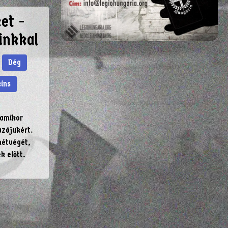
et -
inkkal
Dég
ins
 amikor
azájukért.
hétvégét,
k előtt.