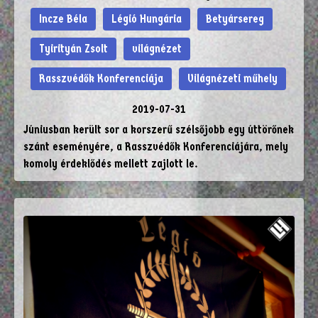
Incze Béla
Légió Hungária
Betyársereg
Tyirityán Zsolt
világnézet
Rasszvédők Konferenciája
Világnézeti műhely
2019-07-31
Júniusban került sor a korszerű szélsőjobb egy úttörőnek
szánt eseményére, a Rasszvédők Konferenciájára, mely
komoly érdeklődés mellett zajlott le.