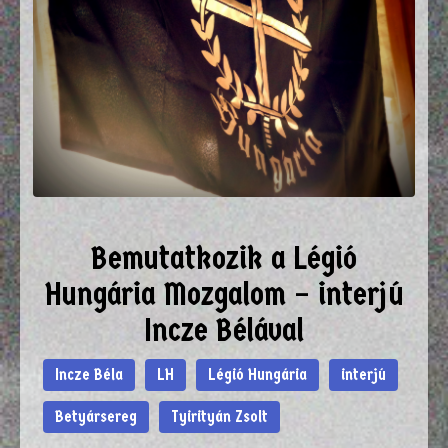
Bemutatkozik a Légió
Hungária Mozgalom – interjú
Incze Bélával
Incze Béla
LH
Légió Hungária
interjú
Betyársereg
Tyirityán Zsolt