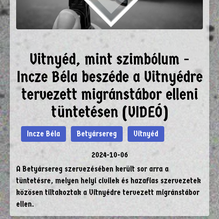
Vitnyéd, mint szimbólum -
Incze Béla beszéde a Vitnyédre
tervezett migránstábor elleni
tüntetésen (VIDEÓ)
Incze Béla
Betyársereg
Vitnyéd
2024-10-06
A Betyársereg szervezésében került sor arra a
tüntetésre, melyen helyi civilek és hazafias szervezetek
közösen tiltakoztak a Vitnyédre tervezett migránstábor
ellen.