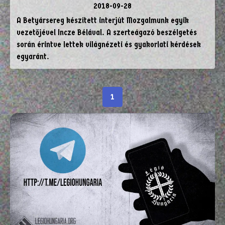
2018-09-28
A Betyársereg készített interjút Mozgalmunk egyik
vezetőjével Incze Bélával. A szerteágazó beszélgetés
során érintve lettek világnézeti és gyakorlati kérdések
egyaránt.
1