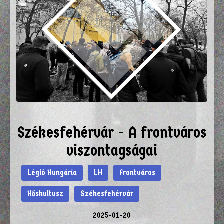
Székesfehérvár - A frontváros
viszontagságai
Légió Hungária
LH
Frontváros
Hőskultusz
Székesfehérvár
2025-01-20