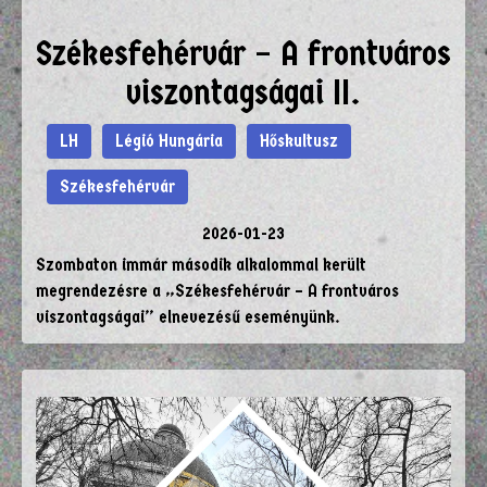
Székesfehérvár – A frontváros
viszontagságai II.
LH
Légió Hungária
Hőskultusz
Székesfehérvár
2026-01-23
Szombaton immár második alkalommal került
megrendezésre a „Székesfehérvár – A frontváros
viszontagságai” elnevezésű eseményünk.