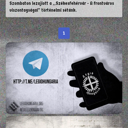
Szombaton lezajlott a ,,Székesfehérvár - A frontváros
viszontagságai" történelmi sétánk.
1