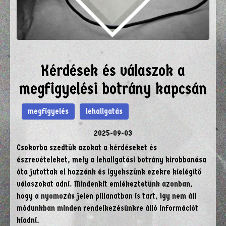
Kérdések és válaszok a
megfigyelési botrány kapcsán
megfigyelés
lehallgatás
2025-09-03
Csokorba szedtük azokat a kérdéseket és
észrevételeket, mely a lehallgatási botrány kirobbanása
óta jutottak el hozzánk és igyekszünk ezekre kielégítő
válaszokat adni. Mindenkit emlékeztetünk azonban,
hogy a nyomozás jelen pillanatban is tart, így nem áll
módunkban minden rendelkezésünkre álló információt
kiadni.