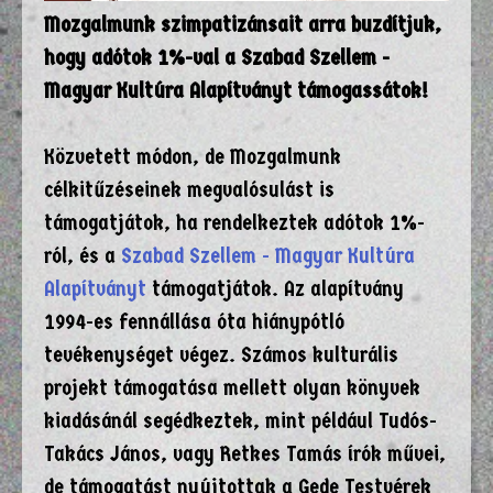
Mozgalmunk szimpatizánsait arra buzdítjuk,
hogy adótok 1%-val a Szabad Szellem -
Magyar Kultúra Alapítványt támogassátok!
Közvetett módon, de Mozgalmunk
célkitűzéseinek megvalósulást is
támogatjátok, ha rendelkeztek adótok 1%-
ról, és a
Szabad Szellem - Magyar Kultúra
Alapítványt
támogatjátok. Az alapítvány
1994-es fennállása óta hiánypótló
tevékenységet végez. Számos kulturális
projekt támogatása mellett olyan könyvek
kiadásánál segédkeztek, mint például Tudós-
Takács János, vagy Retkes Tamás írók művei,
de támogatást nyújtottak a Gede Testvérek