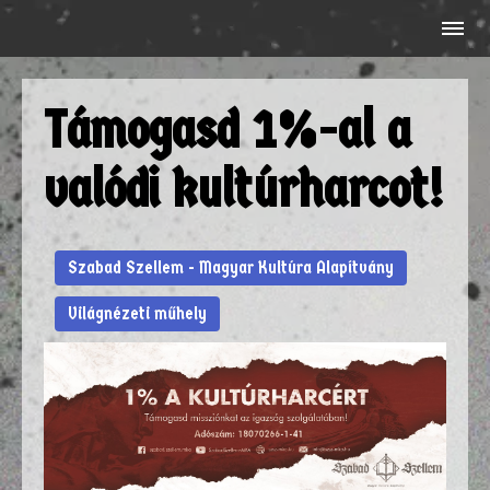
Támogasd 1%-al a
valódi kultúrharcot!
Szabad Szellem - Magyar Kultúra Alapítvány
Világnézeti műhely