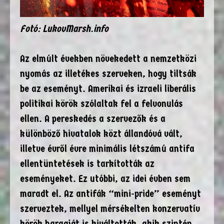
Fotó: LukovMarsh.info
Az elmúlt években növekedett a nemzetközi
nyomás az illetékes szerveken, hogy tiltsák
be az eseményt. Amerikai és izraeli liberális
politikai körök szólaltak fel a felvonulás
ellen. A pereskedés a szervezők és a
különböző hivatalok közt állandóvá vált,
illetve évről évre minimális létszámú antifa
ellentüntetések is tarkították az
eseményeket. Ez utóbbi, az idei évben sem
maradt el. Az antifák “mini-pride” eseményt
szerveztek, mellyel mérsékelten konzervatív
körök haragját is kiváltották, akik szintén