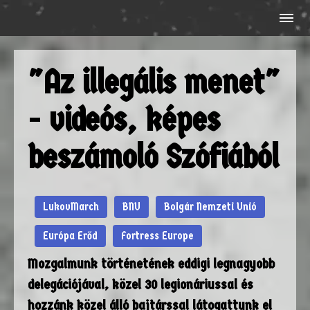
"Az illegális menet"
- videós, képes
beszámoló Szófiából
LukovMarch
BNU
Bolgár Nemzeti Unió
Európa Erőd
Fortress Europe
Mozgalmunk történetének eddigi legnagyobb
delegációjával, közel 30 legionáriussal és
hozzánk közel álló bajtárssal látogattunk el