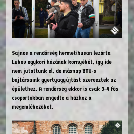
Sajnos a rendőrség hermetikusan lezárta
Lukov egykori házának környékét, így ide
nem jutottunk el, de másnap BNU-s
bajtársaink gyertyagyújtást szerveztek az
épülethez. A rendőrség ekkor is csak 3-4 fős
csoportokban engedte a házhoz a
megemlékezőket.