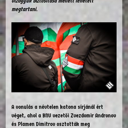
vízágyúk biztosítása mellett lehetett
megtartani.
A vonulás a névtelen katona sírjánál ért
véget, ahol a BNU vezetői Zvezdomir Andronov
és Plamen Dimitrov osztották meg