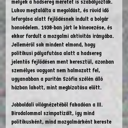
melyek a hadsereg méretét is szabályozták.
Lukov megtalálta a megoldást, és rövid idő
leforgása alatt fejlődésnek indult a bolgár
honvédelem. 1938-ban járt le kinevezése, és
ekkor fordult a mozgalmi aktivitás irányába.
Jelleméről sok mindent elmond, hogy
politikusi pályafutása alatt a hadsereg
jelentős fejlődésen ment keresztül, azonban
személyes vagyont nem halmozott fel,
ugyanabban a puritán Szófia szélén álló
házban lakott, mint megbízatása előtt.
Jobboldali világnézetéből fakadóan a III.
Birodalommal szimpatizált, így mind
politikusként, mind mozgalmárként kereste