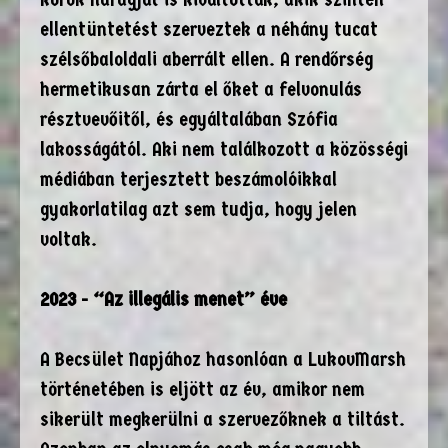
ellentüntetést szerveztek a néhány tucat
szélsőbaloldali aberrált ellen. A rendőrség
hermetikusan zárta el őket a felvonulás
résztvevőitől, és egyáltalában Szófia
lakosságától. Aki nem találkozott a közösségi
médiában terjesztett beszámolóikkal
gyakorlatilag azt sem tudja, hogy jelen
voltak.
2023 - “Az illegális menet” éve
A Becsület Napjához hasonlóan a LukovMarsh
történetében is eljött az év, amikor nem
sikerült megkerülni a szervezőknek a tiltást.