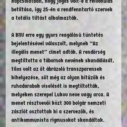
kapcsolatban, hogy jogos volt-e a felvonulás
betiltása, így 25-én a rendfenntartó szervek
a totális tiltást alkalmazták.
A BNU erre egy gyors reagálású tüntetés
bejelentésével válaszolt, melynek “Az
illegális menet” címet adták. A rendőrség
megtiltotta a tábornok nevének skandálását,
tilos volt az őt ábrázoló transzparensek
kihelyezése, sőt még az olyan kitűzők és
ruhadarabok viselését is megtiltották,
melyeken szerepel Lukov neve vagy arca. A
menet résztvevői közt 300 bolgár nemzeti
zászlót osztottak ki a szervezők, és
antikommunista rigmusokat skandáltak.