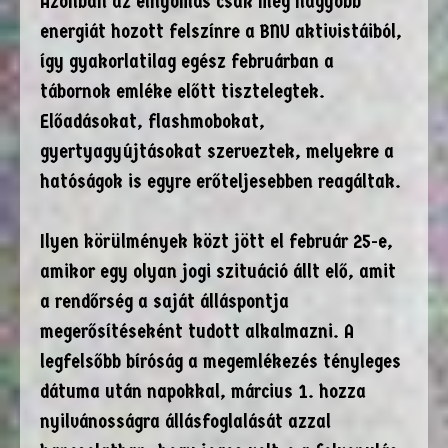
Azonban az elnyomás csak még nagyobb
energiát hozott felszínre a BNU aktivistáiból,
így gyakorlatilag egész februárban a
tábornok emléke előtt tisztelegtek.
Előadásokat, flashmobokat,
gyertyagyújtásokat szerveztek, melyekre a
hatóságok is egyre erőteljesebben reagáltak.
Ilyen körülmények közt jött el február 25-e,
amikor egy olyan jogi szituáció állt elő, amit
a rendőrség a saját álláspontja
megerősítéseként tudott alkalmazni. A
legfelsőbb bíróság a megemlékezés tényleges
dátuma után napokkal, március 1. hozza
nyilvánosságra állásfoglalását azzal