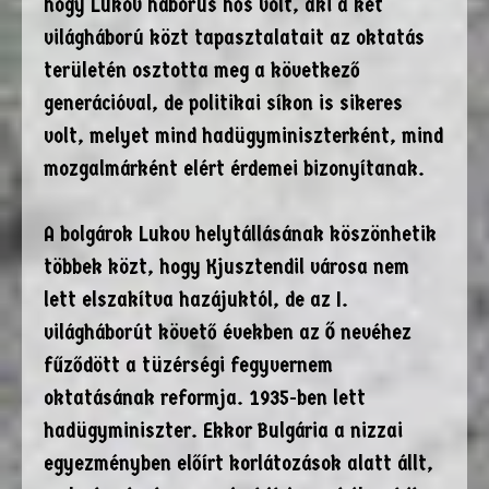
hogy Lukov háborús hős volt, aki a két
világháború közt tapasztalatait az oktatás
területén osztotta meg a következő
generációval, de politikai síkon is sikeres
volt, melyet mind hadügyminiszterként, mind
mozgalmárként elért érdemei bizonyítanak.
A bolgárok Lukov helytállásának köszönhetik
többek közt, hogy Kjusztendil városa nem
lett elszakítva hazájuktól, de az I.
világháborút követő években az Ő nevéhez
fűződött a tüzérségi fegyvernem
oktatásának reformja. 1935-ben lett
hadügyminiszter. Ekkor Bulgária a nizzai
egyezményben előírt korlátozások alatt állt,