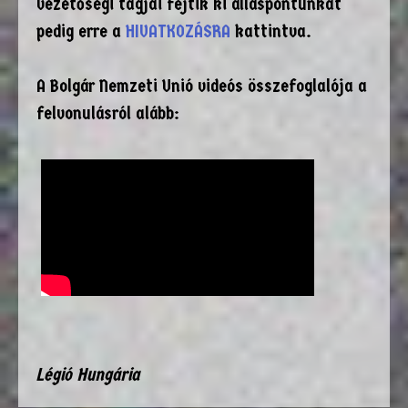
vezetőségi tagjai fejtik ki álláspontunkat
pedig erre a
HIVATKOZÁSRA
kattintva.
A Bolgár Nemzeti Unió videós összefoglalója a
felvonulásról alább:
Légió Hungária