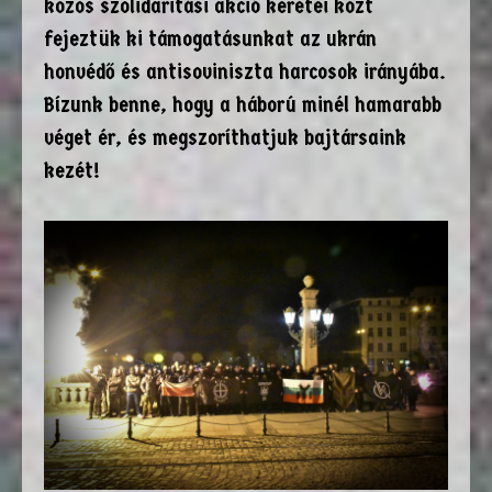
közös szolidaritási akció keretei közt
fejeztük ki támogatásunkat az ukrán
honvédő és antisoviniszta harcosok irányába.
Bízunk benne, hogy a háború minél hamarabb
véget ér, és megszoríthatjuk bajtársaink
kezét!