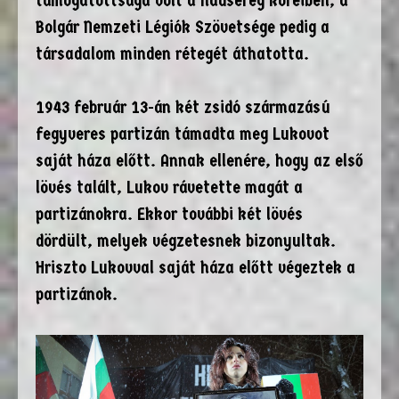
támogatottsága volt a hadsereg köreiben, a
Bolgár Nemzeti Légiók Szövetsége pedig a
társadalom minden rétegét áthatotta.
1943 február 13-án két zsidó származású
fegyveres partizán támadta meg Lukovot
saját háza előtt. Annak ellenére, hogy az első
lövés talált, Lukov rávetette magát a
partizánokra. Ekkor további két lövés
dördült, melyek végzetesnek bizonyultak.
Hriszto Lukovval saját háza előtt végeztek a
partizánok.