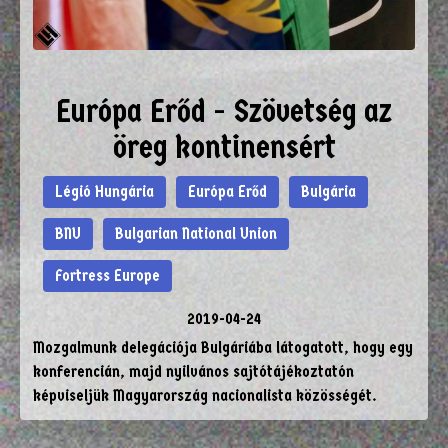
Európa Erőd - Szövetség az
öreg kontinensért
Légió Hungária
Európa Erőd
Bulgária
BNU
Bulgarian National Union
Fortress Europe
2019-04-24
Mozgalmunk delegációja Bulgáriába látogatott, hogy egy
konferencián, majd nyilvános sajtótájékoztatón
képviseljük Magyarország nacionalista közösségét.