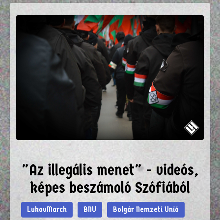
"Az illegális menet" - videós,
képes beszámoló Szófiából
LukovMarch
BNU
Bolgár Nemzeti Unió