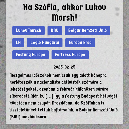
Ha Szófia, akkor Lukov
Marsh!
LukovMarsch
BNU
Bolgár Nemzeti Unió
LH
Légió Hungária
Európa Erőd
Festung Europa
Fortress Europe
2025-02-25
Mozgalmas időszakok nem csak egy adott hónapra
korlátozzák a nacionalista aktivisták számára a
lehetőségeket, azonban a február különösen sűrűre
sikeredett idén is, [...] Így a Festung Budapest hétvégét
követően nem csupán Drezdában, de Szófiában is
tiszteletünket tettük bajtársaink, a Bolgár Nemzeti Unió
(BNU) meghívására.