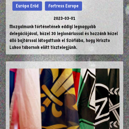
Európa Erőd
Fortress Europe
2023-03-01
Mozgalmunk történetének eddigi legnagyobb
delegációjával, közel 30 legionáriussal és hozzánk közel
álló bajtárssal látogattunk el Szófiába, hogy Hriszto
Lukov tábornok előtt tisztelegjünk.