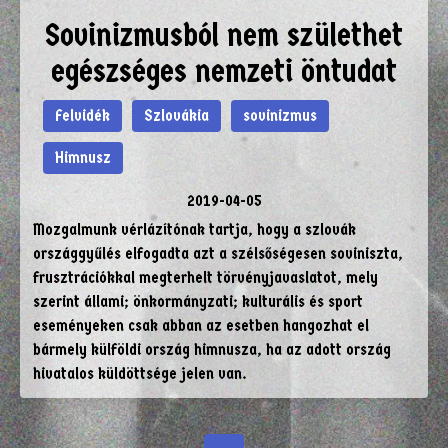
Sovinizmusból nem születhet
egészséges nemzeti öntudat
Felvidék
Szlovákia
sovinizmus
Himnusz
2019-04-05
Mozgalmunk vérlázítónak tartja, hogy a szlovák
országgyűlés elfogadta azt a szélsőségesen soviniszta,
frusztrációkkal megterhelt törvényjavaslatot, mely
szerint állami; önkormányzati; kulturális és sport
eseményeken csak abban az esetben hangozhat el
bármely külföldi ország himnusza, ha az adott ország
hivatalos küldöttsége jelen van.