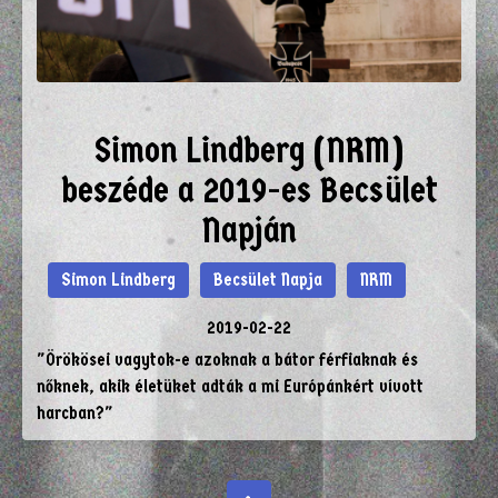
Simon Lindberg (NRM)
beszéde a 2019-es Becsület
Napján
Simon Lindberg
Becsület Napja
NRM
2019-02-22
"Örökösei vagytok-e azoknak a bátor férfiaknak és
nőknek, akik életüket adták a mi Európánkért vívott
harcban?"