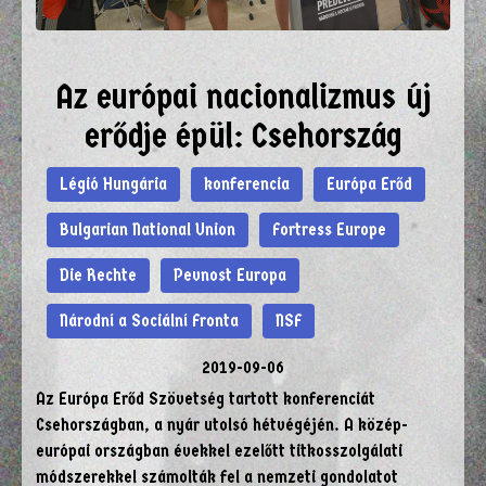
Az európai nacionalizmus új
erődje épül: Csehország
Légió Hungária
konferencia
Európa Erőd
Bulgarian National Union
Fortress Europe
Die Rechte
Pevnost Europa
Národní a Sociální Fronta
NSF
2019-09-06
Az Európa Erőd Szövetség tartott konferenciát
Csehországban, a nyár utolsó hétvégéjén. A közép-
európai országban évekkel ezelőtt titkosszolgálati
módszerekkel számolták fel a nemzeti gondolatot