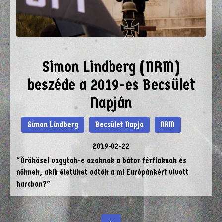
Simon Lindberg (NRM)
beszéde a 2019-es Becsület
Napján
Simon Lindberg
Becsület Napja
NRM
2019-02-22
"Örökösei vagytok-e azoknak a bátor férfiaknak és
nőknek, akik életüket adták a mi Európánkért vívott
harcban?"