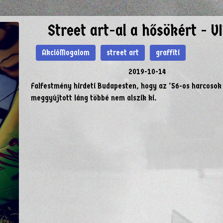
Street art-al a hősökért - V
AkcióMogalom
street art
graffiti
2019-10-14
Falfestmény hirdeti Budapesten, hogy az '56-os harcosok 
meggyújtott láng többé nem alszik ki.