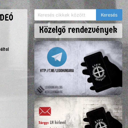
IDEÓ
Közelgő rendezvények
által