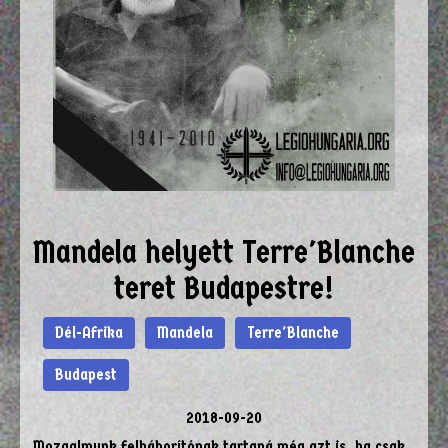
Mandela helyett Terre'Blanche
teret Budapestre!
Dél-Afrika
Mandela
Terre'Blanche
Budapest
2018-09-20
Mozgalmunk felháborítónak tartaná még azt is, ha csak