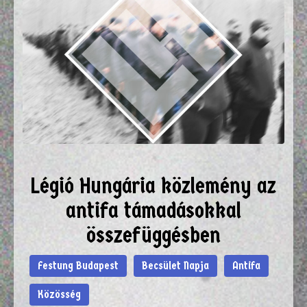
Légió Hungária közlemény az
antifa támadásokkal
összefüggésben
Festung Budapest
Becsület Napja
Antifa
Közösség