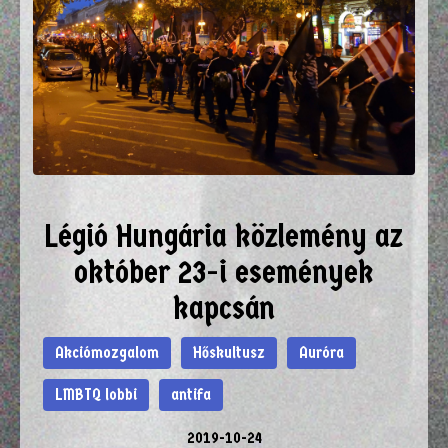
Légió Hungária közlemény az
október 23-i események
kapcsán
Akciómozgalom
Hőskultusz
Auróra
LMBTQ lobbi
antifa
2019-10-24