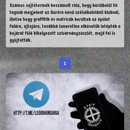
Számos sajtótermék beszámolt róla, hogy körülbelül 50
tagunk megjelent az Auróra nevű szélsőbaloldali klubnál,
illetve hogy graffitik és matricák kerültek az épület
falára, ajtajára, továbbá ismeretlen elkövetők letépték a
bejárat fölé kihelyezett szivárványzászlót, majd fel is
gyújtották.
1