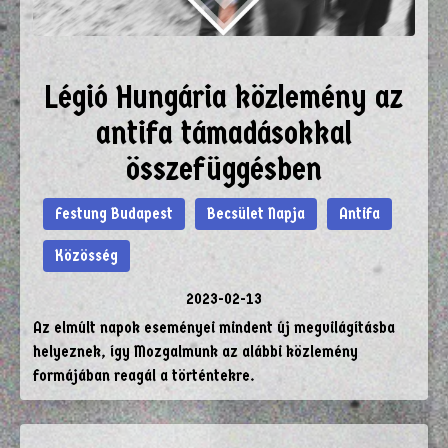
Légió Hungária közlemény az
antifa támadásokkal
összefüggésben
Festung Budapest
Becsület Napja
Antifa
Közösség
2023-02-13
Az elmúlt napok eseményei mindent új megvilágításba
helyeznek, így Mozgalmunk az alábbi közlemény
formájában reagál a történtekre.