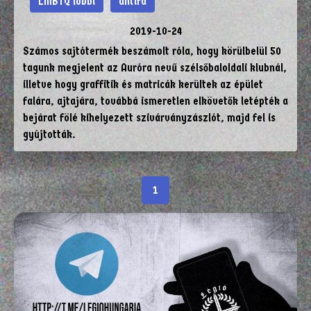
LMBTQ lobbi
antifa
2019-10-24
Számos sajtótermék beszámolt róla, hogy körülbelül 50
tagunk megjelent az Auróra nevű szélsőbaloldali klubnál,
illetve hogy graffitik és matricák kerültek az épület
falára, ajtajára, továbbá ismeretlen elkövetők letépték a
bejárat fölé kihelyezett szivárványzászlót, majd fel is
gyújtották.
1