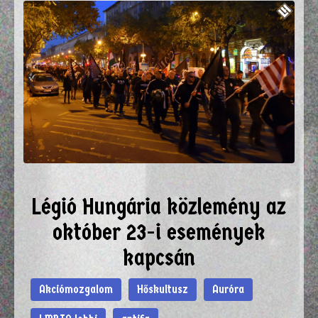
Légió Hungária közlemény az
október 23-i események
kapcsán
Akciómozgalom
Hőskultusz
Auróra