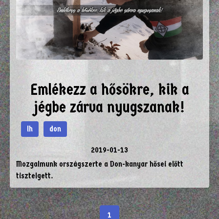
Emlékezz a hősökre, kik a
jégbe zárva nyugszanak!
lh
don
2019-01-13
Mozgalmunk országszerte a Don-kanyar hősei előtt
tisztelgett.
1