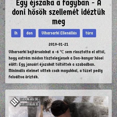
Egy éjszaka a fagyban - A
doni hősök szellemét idéztük
meg
lh
don
Viharsarki Ellenállás
túra
2019-01-21
Viharsarki bajtársainkat a -6 ℃ sem riasztotta el attól,
hogy extrém módon tisztelegjenek a Don-kanyar hősei
előtt: Egy januári éjszakát töltöttek a szabadban.
Minimális élelmet vittek csak magukkal, a tüzet pedig
felváltva őrizték.