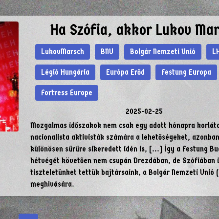
Ha Szófia, akkor Lukov Mar
LukovMarsch
BNU
Bolgár Nemzeti Unió
L
Légió Hungária
Európa Erőd
Festung Europa
Fortress Europe
2025-02-25
Mozgalmas időszakok nem csak egy adott hónapra korlát
nacionalista aktivisták számára a lehetőségeket, azonban
különösen sűrűre sikeredett idén is, [...] Így a Festung B
hétvégét követően nem csupán Drezdában, de Szófiában i
tiszteletünket tettük bajtársaink, a Bolgár Nemzeti Unió 
meghívására.