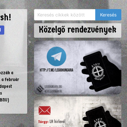
sh!
Közelgő rendezvények
H
ozzák a
 a február
udapest
s
(BNU)