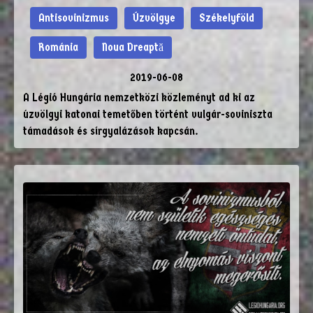
Antisovinizmus
Úzvölgye
Székelyföld
Románia
Noua Dreaptă
2019-06-08
A Légió Hungária nemzetközi közleményt ad ki az
úzvölgyi katonai temetőben történt vulgár-soviniszta
támadások és sírgyalázások kapcsán.