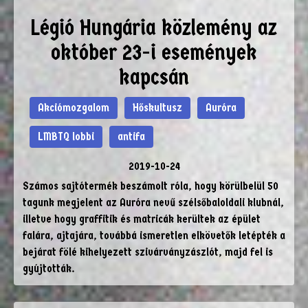
Légió Hungária közlemény az
október 23-i események
kapcsán
Akciómozgalom
Hőskultusz
Auróra
LMBTQ lobbi
antifa
2019-10-24
Számos sajtótermék beszámolt róla, hogy körülbelül 50
tagunk megjelent az Auróra nevű szélsőbaloldali klubnál,
illetve hogy graffitik és matricák kerültek az épület
falára, ajtajára, továbbá ismeretlen elkövetők letépték a
bejárat fölé kihelyezett szivárványzászlót, majd fel is
gyújtották.