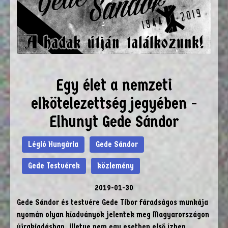
Egy élet a nemzeti
elkötelezettség jegyében -
Elhunyt Gede Sándor
Légió Hungária
Gede Sándor
Gede Testvérek
közlemény
2019-01-30
Gede Sándor és testvére Gede Tibor fáradságos munkája
nyomán olyan kiadványok jelentek meg Magyarországon
újrakiadásban, illetve nem egy esetben első ízben,