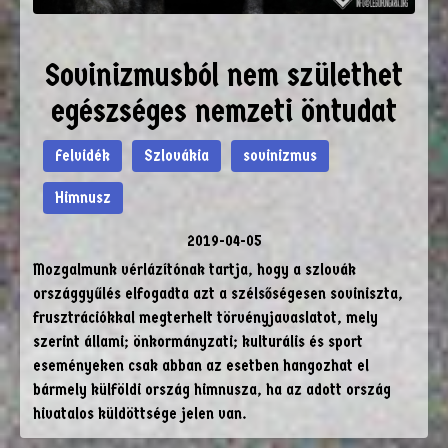
Sovinizmusból nem születhet
egészséges nemzeti öntudat
Felvidék
Szlovákia
sovinizmus
Himnusz
2019-04-05
Mozgalmunk vérlázítónak tartja, hogy a szlovák
országgyűlés elfogadta azt a szélsőségesen soviniszta,
frusztrációkkal megterhelt törvényjavaslatot, mely
szerint állami; önkormányzati; kulturális és sport
eseményeken csak abban az esetben hangozhat el
bármely külföldi ország himnusza, ha az adott ország
hivatalos küldöttsége jelen van.