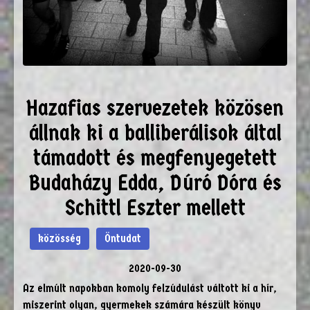
Hazafias szervezetek közösen
állnak ki a balliberálisok által
támadott és megfenyegetett
Budaházy Edda, Dúró Dóra és
Schittl Eszter mellett
közösség
Öntudat
2020-09-30
Az elmúlt napokban komoly felzúdulást váltott ki a hír,
miszerint olyan, gyermekek számára készült könyv