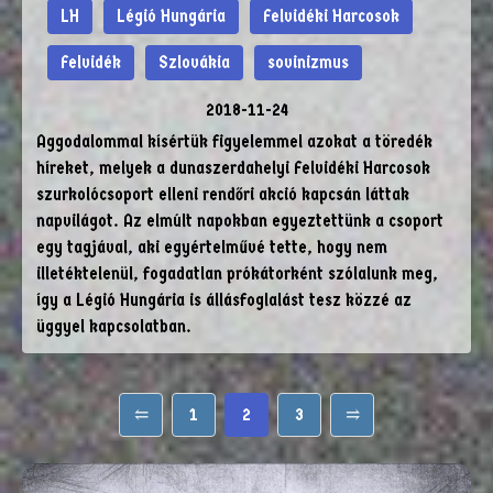
LH
Légió Hungária
Felvidéki Harcosok
Felvidék
Szlovákia
sovinizmus
2018-11-24
Aggodalommal kísértük figyelemmel azokat a töredék
híreket, melyek a dunaszerdahelyi Felvidéki Harcosok
szurkolócsoport elleni rendőri akció kapcsán láttak
napvilágot. Az elmúlt napokban egyeztettünk a csoport
egy tagjával, aki egyértelművé tette, hogy nem
illetéktelenül, fogadatlan prókátorként szólalunk meg,
így a Légió Hungária is állásfoglalást tesz közzé az
üggyel kapcsolatban.
⥢
1
2
3
⥤