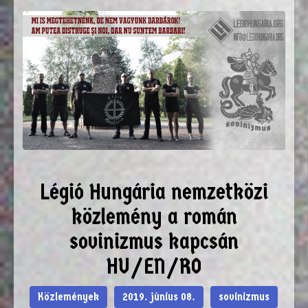
Légió Hungária nemzetközi
közlemény a román
sovinizmus kapcsán
HU/EN/RO
Közlemények
2019. június 08.
sovinizmus