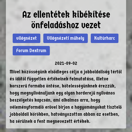
Az ellentétek kibékítése
önfeladáshoz vezet
világnézet
Világnézeti műhely
Kultúrharc
Forum Dextrum
2021-09-02
Mivel közösségünk elsődleges célja a jobboldaliság tértől
és időtől független értékeinek felmutatása, illetve
korszerű formába öntése, kötelességünknek érezzük,
hogy megnyilvánuljunk egy olyan horderejű nyilvános
beszélgetés kapcsán, ami alkalmas arra, hogy
véleményformáló erővel bírjon a hagyományokat tisztelő
jobboldali körökben, hatványozottan abban az esetben,
ha sérülnek a fent megnevezett értékek.