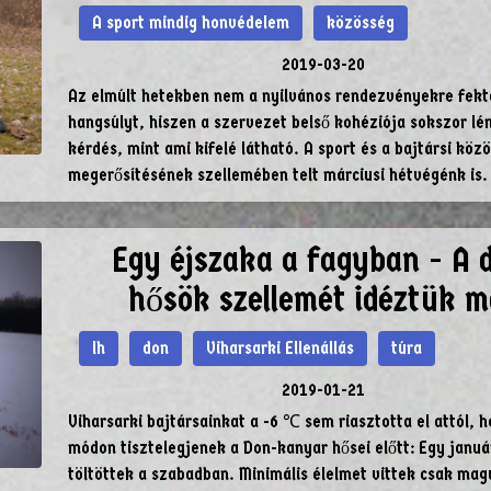
A sport mindig honvédelem
közösség
2019-03-20
Az elmúlt hetekben nem a nyilvános rendezvényekre fekt
hangsúlyt, hiszen a szervezet belső kohéziója sokszor l
kérdés, mint ami kifelé látható. A sport és a bajtársi köz
megerősítésének szellemében telt márciusi hétvégénk is.
Egy éjszaka a fagyban - A 
hősök szellemét idéztük m
lh
don
Viharsarki Ellenállás
túra
2019-01-21
Viharsarki bajtársainkat a -6 ℃ sem riasztotta el attól, 
módon tisztelegjenek a Don-kanyar hősei előtt: Egy januá
töltöttek a szabadban. Minimális élelmet vittek csak mag