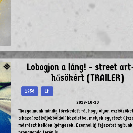
Lobogjon a láng! - street art
hősökért (TRAILER)
1956
LH
2019-10-10
Mozgalmunk mindig törekedett rá, hogy olyan eszközöket
a hazai szélsőjobboldali közéletbe, melyek egyrészt újsz
másrészt kellően igényesek. Ezennel új fejezetet nyitunk
propaganda terén is.