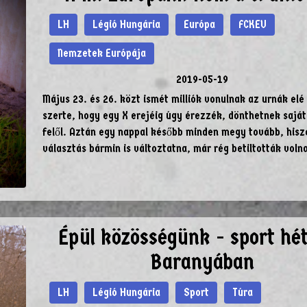
LH
Légió Hungária
Európa
FCKEU
Nemzetek Európája
2019-05-19
Május 23. és 26. közt ismét milliók vonulnak az urnák elé
szerte, hogy egy X erejéig úgy érezzék, dönthetnek saját
felől. Aztán egy nappal később minden megy tovább, hisz
választás bármin is változtatna, már rég betiltották voln
Épül közösségünk - sport hé
Baranyában
LH
Légió Hungária
Sport
Túra