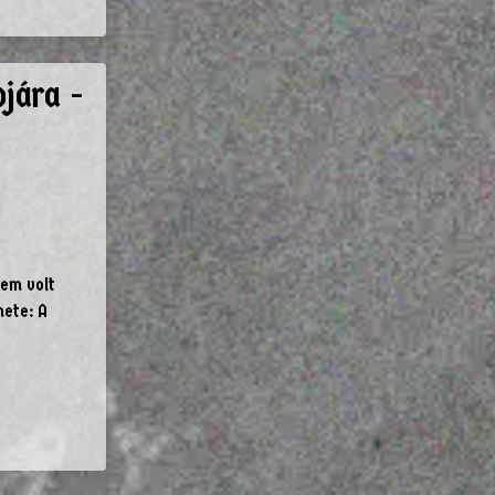
jára -
nem volt
nete: A