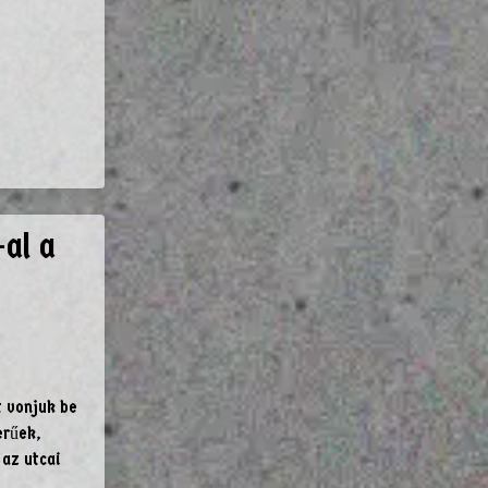
-al a
 vonjuk be
erűek,
 az utcai