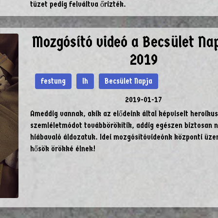
tüzet pedig felváltva őrizték.
Mozgósító videó a Becsület Nap
2019
festung
lh
Becsület Napja
2019-01-17
Ameddig vannak, akik az elődeink által képviselt heroikus
szemléletmódot továbbörökítik, addig egészen biztosan 
hiábavaló áldozatuk. Idei mozgósítóvideónk központi üze
hősök örökké élnek!