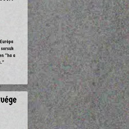
 Európa
 sorsuk
en "ha a
a."
tvége