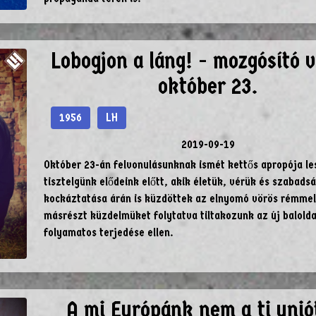
Lobogjon a láng! - mozgósító v
október 23.
1956
LH
2019-09-19
Október 23-án felvonulásunknak ismét kettős apropója le
tisztelgünk elődeink előtt, akik életük, vérük és szabads
kockáztatása árán is küzdöttek az elnyomó vörös rémme
másrészt küzdelmüket folytatva tiltakozunk az új balold
folyamatos terjedése ellen.
A mi Európánk nem a ti unió