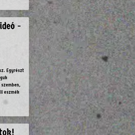
ideó -
sz. Egyrészt
águk
l szemben,
ali eszmék
tok!