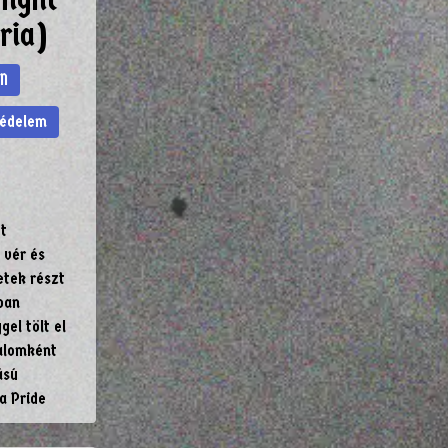
ria)
N
védelem
tt
 vér és
etek részt
ban
el tölt el
alomként
ású
a Pride