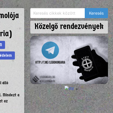
molója
Közelgő rendezvények
ria)
N
védelem
 álló
l. Mindezt a
zt az