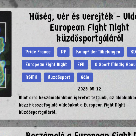
Hűség, vér és verejték – Vid
European Fight Night
küzdősportgáláról
Pride France
PF
Kampf der Nibelungen
KD
European Fight Night
EFN
A Sport Mindig Hon
ASMH
Küzdősport
Gála
2023-05-12
Mint arra beszámolónkban ígéretet tettünk, az alábbiakb
közzé összefoglaló videónkat a European Fight Night
küzdősportgáláról.
Beszámoló a European Fight 