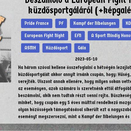
küzdősportgáláról (+képgalé
Pride France
PF
Kampf der Nibelungen
KD
European Fight Night
EFN
A Sport Mindig Hon
ASMH
Küzdősport
Gála
2023-05-10
Ha három szóval kellene összefoglalni a hétvégén lezajlo
küzdősportgálát akkor annyit írnánk csupán, hogy: Hűség,
verejték. Viszont annak ellenére, hogy milyen sokan vett
az eseményen, azok számára is szeretnénk ettől átfogób
beszámolni, akik nem tudtak részt venni rajta. Büszkeségg
minket, hogy csupán egy 5 éves múlttal rendelkező mozg
olyan közösségek támogatásával sikerült ezt a nagyszab
eseményt megszervezni, mint a Kampf der Nibelungen és 