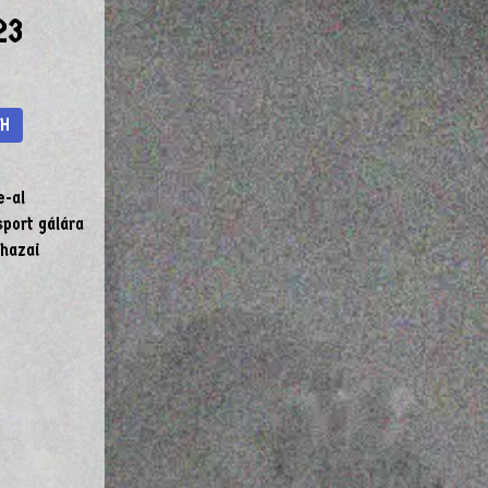
23
LH
e-al
port gálára
 hazai