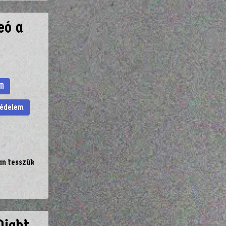
eó a
N
védelem
an tesszük
Night