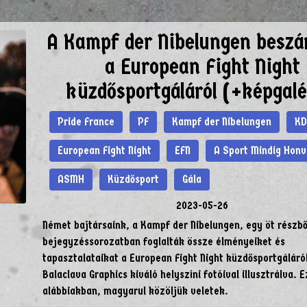
A Kampf der Nibelungen beszá
a European Fight Night
küzdősportgáláról (+képgalé
Pride France
PF
Kampf der Nibelungen
KD
European Fight Night
EFN
A Sport Mindig Hon
ASMH
Küzdősport
Gála
2023-05-26
Német bajtársaink, a Kampf der Nibelungen, egy öt részből
bejegyzéssorozatban foglalták össze élményeiket és
tapasztalataikat a European Fight Night küzdősportgáláró
Balaclava Graphics kiváló helyszíni fotóival illusztrálva. E
alábbiakban, magyarul közöljük veletek.