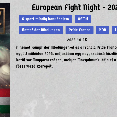
European Fight Night - 20
A sport mindig honvédelem
ASMH
Kampf der Nibelungen
Pride France
KDN
2022-10-15
A német Kampf der Nibelungen-el és a francia Pride Franc
együttműködve 2023. májusában egy nagyszabású küzdős
kerül sor Magyarországon, melyen Mozgalmunk látja el a
főszervező szerepét.