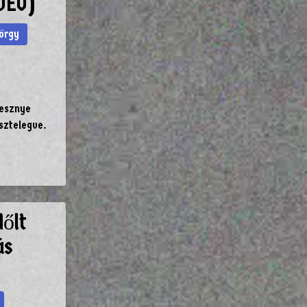
IDEÓ)
örgy
resznye
isztelegve.
dőlt
ás