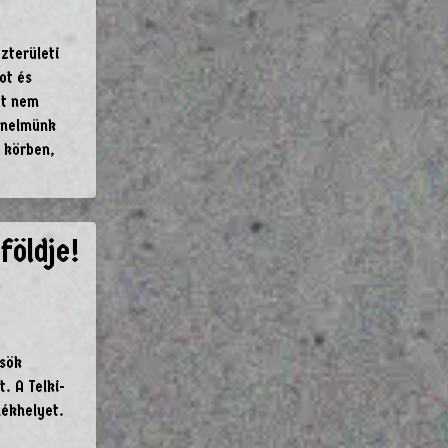
zterületi
ot és
zt nem
énelmünk
t körben,
földje!
ősök
. A Telki-
ékhelyet.