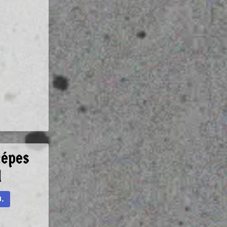
képes
l
3.