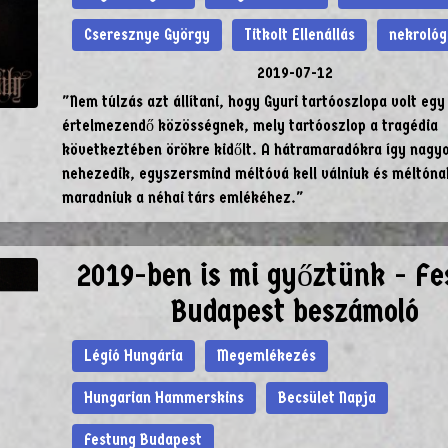
Cseresznye György
Titkolt Ellenállás
nekrológ
2019-07-12
"Nem túlzás azt állítani, hogy Gyuri tartóoszlopa volt eg
értelmezendő közösségnek, mely tartóoszlop a tragédia
következtében örökre kidőlt. A hátramaradókra így nagy
nehezedik, egyszersmind méltóvá kell válniuk és méltónak
maradniuk a néhai társ emlékéhez."
2019-ben is mi győztünk - Fe
Budapest beszámoló
Légió Hungária
Megemlékezés
Hungarian Hammerskins
Becsület Napja
Festung Budapest