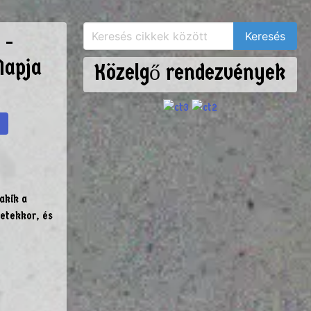
 -
Napja
Közelgő rendezvények
akik a
detekkor, és