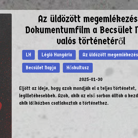
Az üldözött megemlékezés
Dokumentumfilm a Becsület 
valós történetéről
LH
Légió Hungária
Az üldözött megemlékezés
Becsület Napja
Hőskultusz
2025-01-30
Eljött az ideje, hogy azok mondják el a teljes történetet, 
legilletékesebbek. Azok, akik az első sorban álltak a kez
akik időközben csatlakoztak a történethez.