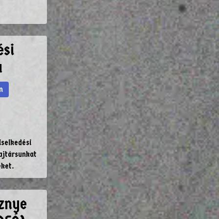
ési
a
m
iselkedési
ajtársunkat
eket.
sznye