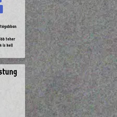
y tágabban
obb teher
 is kell
stung