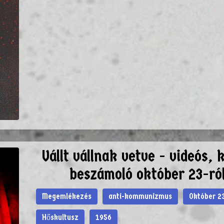
Vállt vállnak vetve - videós, 
beszámoló október 23-ró
Megemlékezés
anti-kommunizmus
Október 2
Hőskultusz
1956