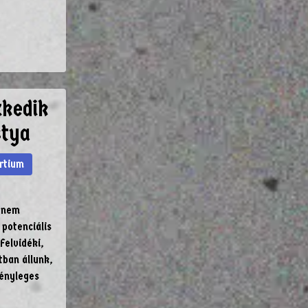
zkedik
stya
rtium
 nem
potenciális
elvidéki,
tban állunk,
tényleges