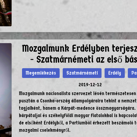
Mozgalmunk Erdélyben terjes
- Szatmárnémeti az első bá
Megemlékezés
Szatmárnémeti
Erdély
Pa
2019-12-12
Mozgalmunk nacionalista szervezet lévén természetesen
pusztán a Csonka-ország állampolgáraira tekint a nemzet 
tagjaiként, hanem a Kárpát-medence összmagyarságára. F
kárpátaljai és székelyföldi magyar fiatalokkal is kapcsola
de elsőként Erdélyből, a Partiumból érkezett beszámoló 
mozgalmi cselekményről.