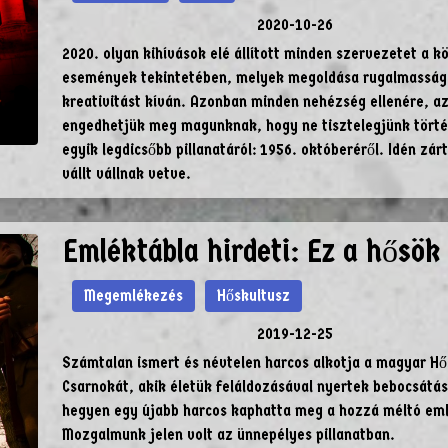
2020-10-26
2020. olyan kihívások elé állított minden szervezetet a kö
események tekintetében, melyek megoldása rugalmasság
kreativitást kíván. Azonban minden nehézség ellenére, a
engedhetjük meg magunknak, hogy ne tisztelegjünk tört
egyik legdicsőbb pillanatáról: 1956. októberéről. Idén zár
vállt vállnak vetve.
Emléktábla hirdeti: Ez a hősök 
Megemlékezés
Hőskultusz
2019-12-25
Számtalan ismert és névtelen harcos alkotja a magyar H
Csarnokát, akik életük feláldozásával nyertek bebocsátást
hegyen egy újabb harcos kaphatta meg a hozzá méltó eml
Mozgalmunk jelen volt az ünnepélyes pillanatban.