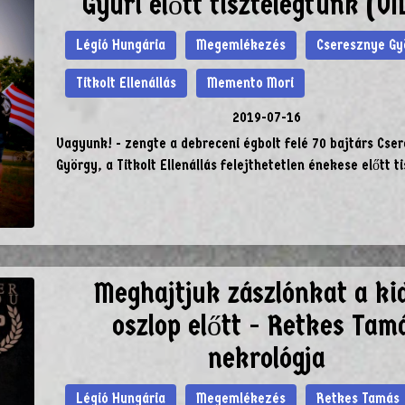
Gyuri előtt tisztelegtünk (V
Légió Hungária
Megemlékezés
Cseresznye Gy
Titkolt Ellenállás
Memento Mori
2019-07-16
Vagyunk! - zengte a debreceni égbolt felé 70 bajtárs Cse
György, a Titkolt Ellenállás felejthetetlen énekese előtt t
Meghajtjuk zászlónkat a ki
oszlop előtt - Retkes Tam
nekrológja
Légió Hungária
Megemlékezés
Retkes Tamás