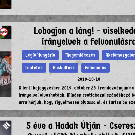
Lobogjon a láng! - viselked
irányelvek a felvonulásr
Légió Hungária
Megemlékezés
Akciómozgalo
tüntetés
Hőskultusz
Felvonulás
2019-10-18
A lenti bejegyzésben 2019. október 23-i rendezvényünk v
irányelvei olvashatóak. Minden csatlakozni szándékozó b
arra kérjük, hogy figyelmesen olvassa el, és tartsa be ez
5 éve a Hadak Útján - Csere