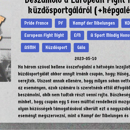
küzdősportgáláról (+képgalé
Pride France
PF
Kampf der Nibelungen
KD
European Fight Night
EFN
A Sport Mindig Hon
ASMH
Küzdősport
Gála
2023-05-10
Ha három szóval kellene összefoglalni a hétvégén lezajlo
küzdősportgálát akkor annyit írnánk csupán, hogy: Hűség,
verejték. Viszont annak ellenére, hogy milyen sokan vett
az eseményen, azok számára is szeretnénk ettől átfogób
beszámolni, akik nem tudtak részt venni rajta. Büszkeségg
minket, hogy csupán egy 5 éves múlttal rendelkező mozg
olyan közösségek támogatásával sikerült ezt a nagyszab
eseményt megszervezni, mint a Kampf der Nibelungen és 