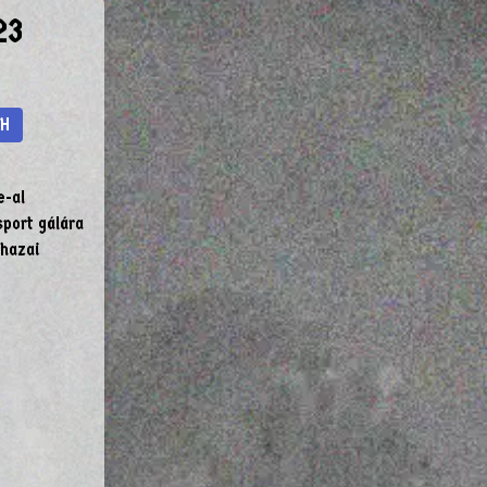
23
LH
e-al
port gálára
 hazai