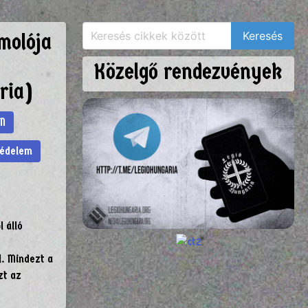
molója
Közelgő rendezvények
ria)
N
védelem
 álló
l. Mindezt a
zt az