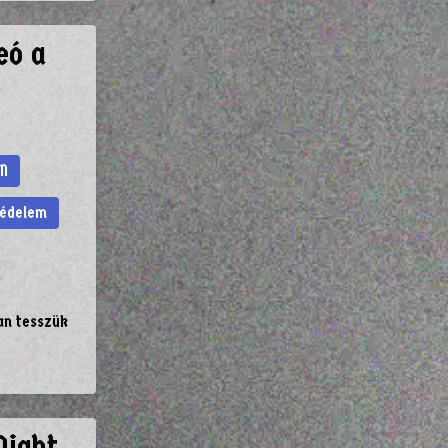
eó a
N
védelem
an tesszük
Night