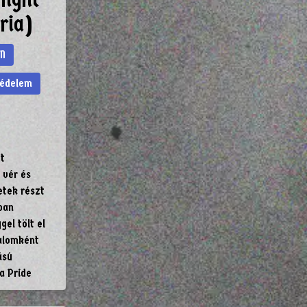
ria)
N
védelem
tt
 vér és
etek részt
ban
el tölt el
alomként
ású
a Pride