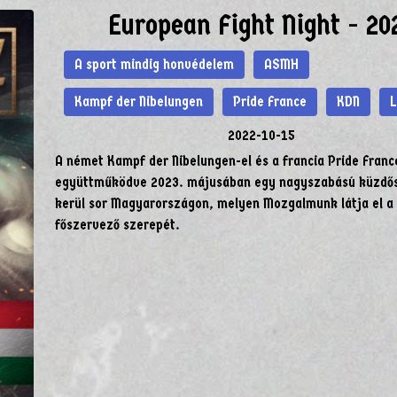
European Fight Night - 20
A sport mindig honvédelem
ASMH
Kampf der Nibelungen
Pride France
KDN
2022-10-15
A német Kampf der Nibelungen-el és a francia Pride Franc
együttműködve 2023. májusában egy nagyszabású küzdős
kerül sor Magyarországon, melyen Mozgalmunk látja el a
főszervező szerepét.