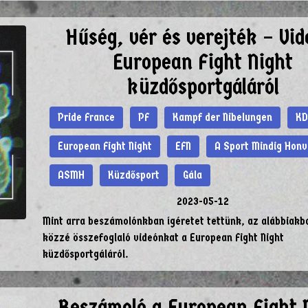
Hűség, vér és verejték – Vid
European Fight Night
küzdősportgáláról
Pride France
PF
Kampf der Nibelungen
KD
European Fight Night
EFN
A Sport Mindig Hon
ASMH
Küzdősport
Gála
2023-05-12
Mint arra beszámolónkban ígéretet tettünk, az alábbiakb
közzé összefoglaló videónkat a European Fight Night
küzdősportgáláról.
Beszámoló a European Fight 