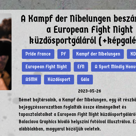
A Kampf der Nibelungen beszá
a European Fight Night
küzdősportgáláról (+képgalé
Pride France
PF
Kampf der Nibelungen
KD
European Fight Night
EFN
A Sport Mindig Hon
ASMH
Küzdősport
Gála
2023-05-26
Német bajtársaink, a Kampf der Nibelungen, egy öt részből
bejegyzéssorozatban foglalták össze élményeiket és
tapasztalataikat a European Fight Night küzdősportgáláró
Balaclava Graphics kiváló helyszíni fotóival illusztrálva. E
alábbiakban, magyarul közöljük veletek.