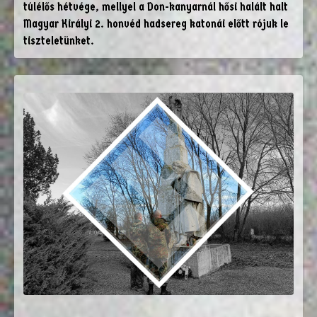
túlélős hétvége, mellyel a Don-kanyarnál hősi halált halt
Magyar Királyi 2. honvéd hadsereg katonái előtt rójuk le
tiszteletünket.