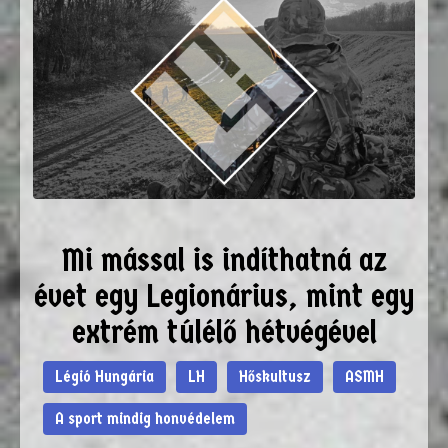
Mi mással is indíthatná az
évet egy Legionárius, mint egy
extrém túlélő hétvégével
Légió Hungária
LH
Hőskultusz
ASMH
A sport mindig honvédelem