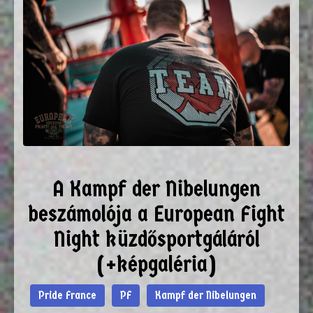
A Kampf der Nibelungen
beszámolója a European Fight
Night küzdősportgáláról
(+képgaléria)
Pride France
PF
Kampf der Nibelungen