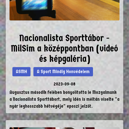
Nacionalista Sporttábor -
MilSim a középpontban (videó
és képgaléria)
ASMH
A Sport Mindig Honvédelem
2023-09-08
Augusztus második felében bonyolította le Mozgalmunk
a Nacionalista Sporttábort, mely idén is méltán viselte "a
nyár leghosszabb hétvégéje" eposzi jelzőt.