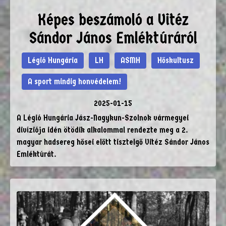
Képes beszámoló a Vitéz
Sándor János Emléktúráról
Légió Hungária
LH
ASMH
Hőskultusz
A sport mindig honvédelem!
2025-01-15
A Légió Hungária Jász-Nagykun-Szolnok vármegyei
divíziója idén ötödik alkalommal rendezte meg a 2.
magyar hadsereg hősei előtt tisztelgő Vitéz Sándor János
Emléktúrát.