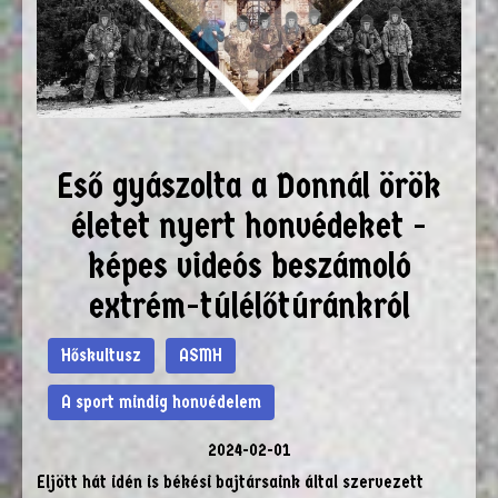
Eső gyászolta a Donnál örök
életet nyert honvédeket -
képes videós beszámoló
extrém-túlélőtúránkról
Hőskultusz
ASMH
A sport mindig honvédelem
2024-02-01
Eljött hát idén is békési bajtársaink által szervezett