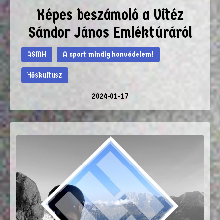
Képes beszámoló a Vitéz
Sándor János Emléktúráról
ASMH
A sport mindig honvédelem!
Hőskultusz
2024-01-17