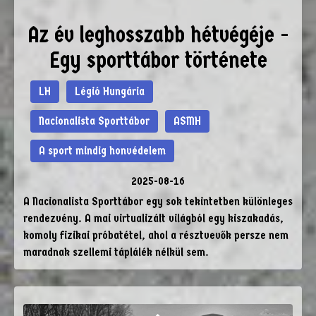
Az év leghosszabb hétvégéje -
Egy sporttábor története
LH
Légió Hungária
Nacionalista Sporttábor
ASMH
A sport mindig honvédelem
2025-08-16
A Nacionalista Sporttábor egy sok tekintetben különleges
rendezvény. A mai virtualizált világból egy kiszakadás,
komoly fizikai próbatétel, ahol a résztvevők persze nem
maradnak szellemi táplálék nélkül sem.