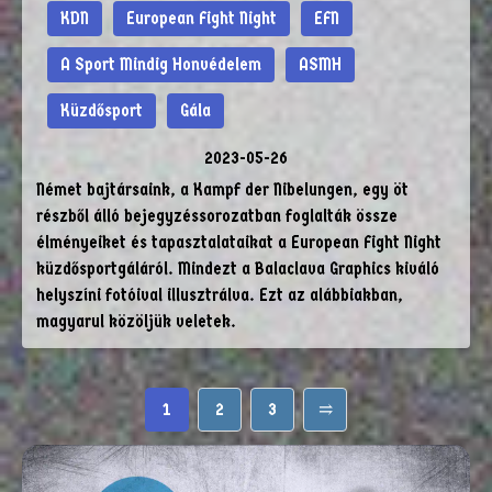
KDN
European Fight Night
EFN
A Sport Mindig Honvédelem
ASMH
Küzdősport
Gála
2023-05-26
Német bajtársaink, a Kampf der Nibelungen, egy öt
részből álló bejegyzéssorozatban foglalták össze
élményeiket és tapasztalataikat a European Fight Night
küzdősportgáláról. Mindezt a Balaclava Graphics kiváló
helyszíni fotóival illusztrálva. Ezt az alábbiakban,
magyarul közöljük veletek.
1
2
3
⥤