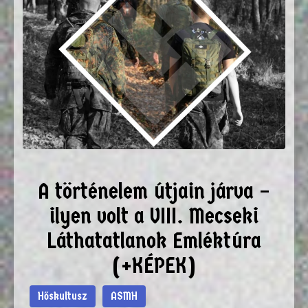
A történelem útjain járva –
ilyen volt a VIII. Mecseki
Láthatatlanok Emléktúra
(+KÉPEK)
Hőskultusz
ASMH