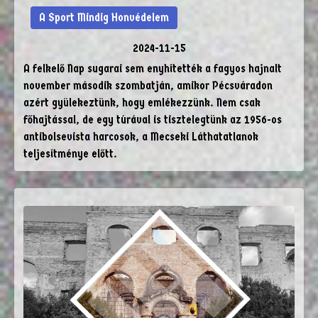
A Sport Mindig Honvédelem
2024-11-15
A felkelő Nap sugarai sem enyhítették a fagyos hajnalt
november második szombatján, amikor Pécsváradon
azért gyülekeztünk, hogy emlékezzünk. Nem csak
főhajtással, de egy túrával is tisztelegtünk az 1956-os
antibolsevista harcosok, a Mecseki Láthatatlanok
teljesítménye előtt.