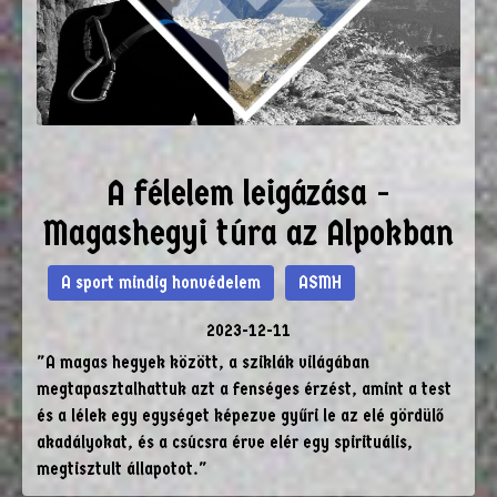
A félelem leigázása -
Magashegyi túra az Alpokban
A sport mindig honvédelem
ASMH
2023-12-11
"A magas hegyek között, a sziklák világában
megtapasztalhattuk azt a fenséges érzést, amint a test
és a lélek egy egységet képezve gyűri le az elé gördülő
akadályokat, és a csúcsra érve elér egy spirituális,
megtisztult állapotot."