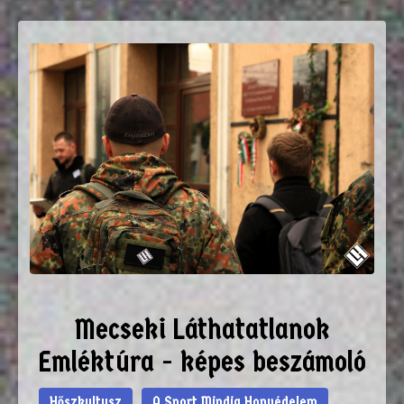
Mecseki Láthatatlanok
Emléktúra - képes beszámoló
Hőszkultusz
A Sport Mindig Honvédelem